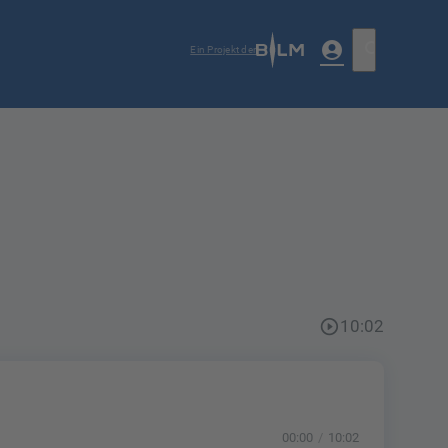
account_circle
search
Ein Projekt der
play_circle_outline
10:02
00:00
10:02