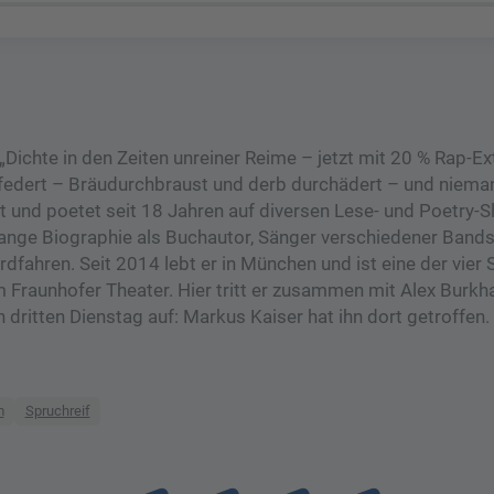
„Dichte in den Zeiten unreiner Reime – jetzt mit 20 % Rap-Ex
 federt – Bräudurchbraust und derb durchädert – und niema
mt und poetet seit 18 Jahren auf diversen Lese- und Poetry-S
lange Biographie als Buchautor, Sänger verschiedener Band
fahren. Seit 2014 lebt er in München und ist eine der vier 
 Fraunhofer Theater. Hier tritt er zusammen mit Alex Burkh
ritten Dienstag auf: Markus Kaiser hat ihn dort getroffen.
m
Spruchreif