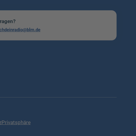
Fragen?
chdeinradio@blm.de
z
Privatsphäre