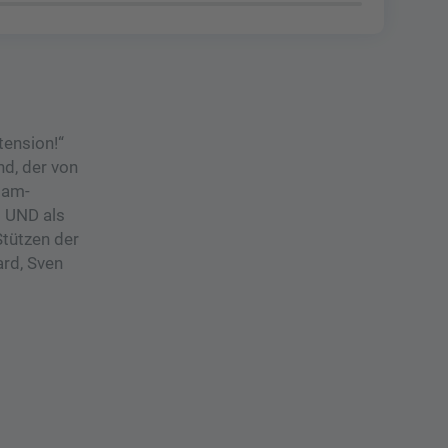
tension!“
nd, der von
lam-
s UND als
Stützen der
ard, Sven