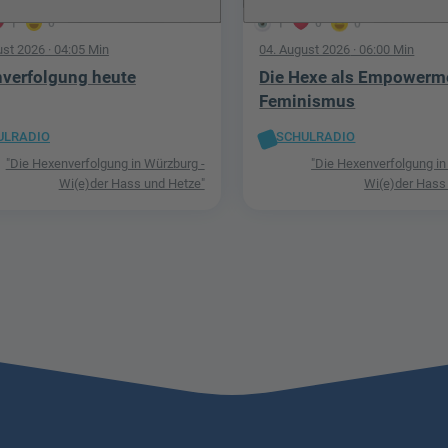
1
0
1
0
0
ust 2026
· 04:05 Min
04. August 2026
· 06:00 Min
verfolgung heute
Die Hexe als Empowerm
Feminismus
ULRADIO
SCHULRADIO
"Die Hexenverfolgung in Würzburg -
"Die Hexenverfolgung in
Wi(e)der Hass und Hetze"
Wi(e)der Hass