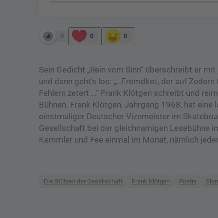
0
0
0
Sein Gedicht „Rein vom Sinn“ überschreibt er mit 
und dann geht’s los: „…Fremdkot, der auf Zedern
Fehlern zetert …“ Frank Klötgen schreibt und rei
Bühnen. Frank Klötgen, Jahrgang 1968, hat eine 
einstmaliger Deutscher Vizemeister im Skateboard
Gesellschaft bei der gleichnamigen Lesebühne im
Kemmler und Fee einmal im Monat, nämlich jeden d
Die Stützen der Gesellschaft
Frank Klötgen
Poetry
Sla