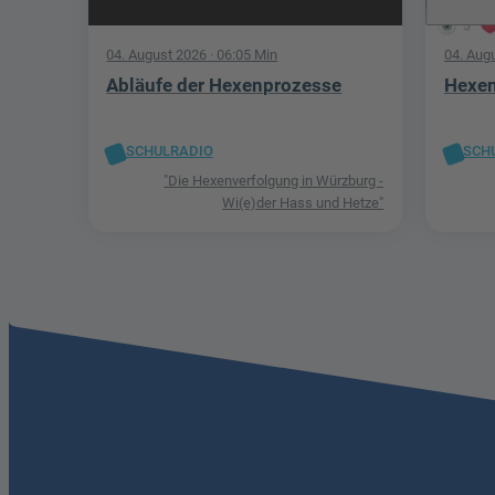
5
04. August 2026
· 06:05 Min
04. Aug
Abläufe der Hexenprozesse
Hexen
SCHULRADIO
SCH
"Die Hexenverfolgung in Würzburg -
Wi(e)der Hass und Hetze"