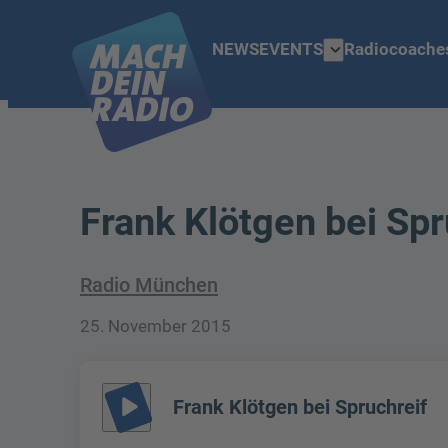
expand_more
NEWS
EVENTS
Radiocoache
Frank Klötgen bei Spr
Radio München
25. November 2015
play_arrow
Frank Klötgen bei Spruchreif