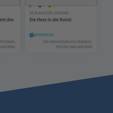
1
0
0
04. August 2026
· 04:54 Min
ent des
Die Hexe in der Kunst
SCHULRADIO
 Würzburg -
"Die Hexenverfolgung in Würzburg -
 und Hetze"
Wi(e)der Hass und Hetze"