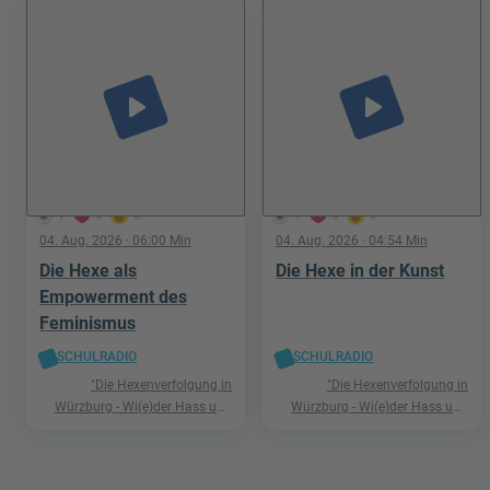
play_arrow
play_arrow
1
0
0
1
0
0
04. Aug. 2026
· 06:00 Min
04. Aug. 2026
· 04:54 Min
Die Hexe als
Die Hexe in der Kunst
Empowerment des
Feminismus
SCHULRADIO
SCHULRADIO
"Die Hexenverfolgung in
"Die Hexenverfolgung in
Würzburg - Wi(e)der Hass und
Würzburg - Wi(e)der Hass und
Hetze"
Hetze"