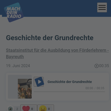
menu
Geschichte der Grundrechte
Staatsinstitut für die Ausbildung von Förderlehrern -
Bayreuth
19. Juni 2024
play_circle_outline
00:35
play_arrow
Geschichte der Grundrechte
00:00
00:35
2
0
0