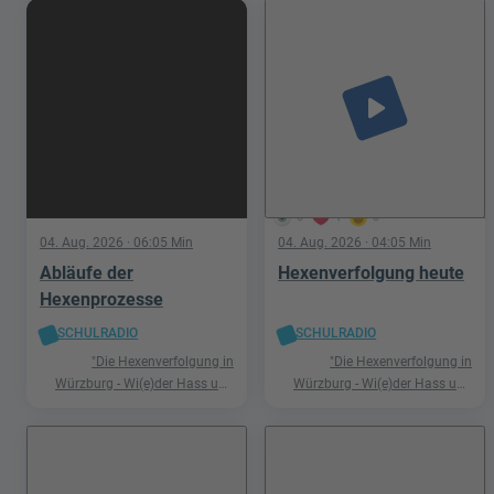
play_arrow
5
1
0
04. Aug. 2026
· 06:05 Min
04. Aug. 2026
· 04:05 Min
Abläufe der
Hexenverfolgung heute
Hexenprozesse
SCHULRADIO
SCHULRADIO
"Die Hexenverfolgung in
"Die Hexenverfolgung in
Würzburg - Wi(e)der Hass und
Würzburg - Wi(e)der Hass und
Hetze"
Hetze"