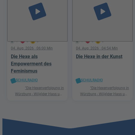
play_arrow
play_arrow
1
0
0
1
0
0
04. Aug. 2026
· 06:00 Min
04. Aug. 2026
· 04:54 Min
Die Hexe als
Die Hexe in der Kunst
Empowerment des
Feminismus
SCHULRADIO
SCHULRADIO
"Die Hexenverfolgung in
"Die Hexenverfolgung in
Würzburg - Wi(e)der Hass und
Würzburg - Wi(e)der Hass und
Hetze"
Hetze"