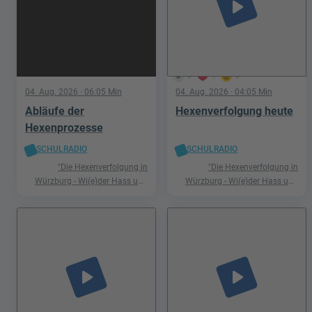
play_arrow
5
1
0
04. Aug. 2026
· 06:05 Min
04. Aug. 2026
· 04:05 Min
Abläufe der
Hexenverfolgung heute
Hexenprozesse
SCHULRADIO
SCHULRADIO
"Die Hexenverfolgung in
"Die Hexenverfolgung in
Würzburg - Wi(e)der Hass und
Würzburg - Wi(e)der Hass und
Hetze"
Hetze"
play_arrow
play_arrow