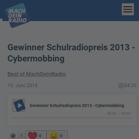
menu
Gewinner Schulradiopreis 2013 -
Cybermobbing
Best of MachDeinRadio
13. Juni 2014
play_circle_outline
04:35
play_arrow
Gewinner Schulradiopreis 2013 - Cybermobbing
00:00
04:35
0
0
0