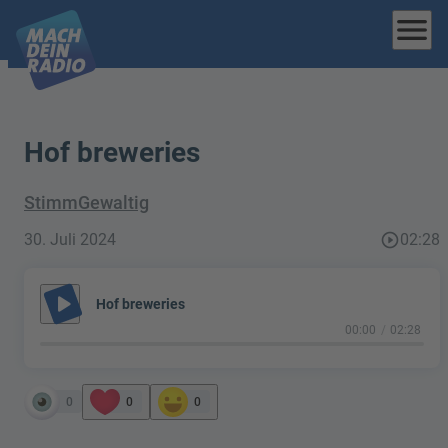
menu
Hof breweries
StimmGewaltig
30. Juli 2024
play_circle_outline
02:28
play_arrow
Hof breweries
00:00
02:28
0
0
0