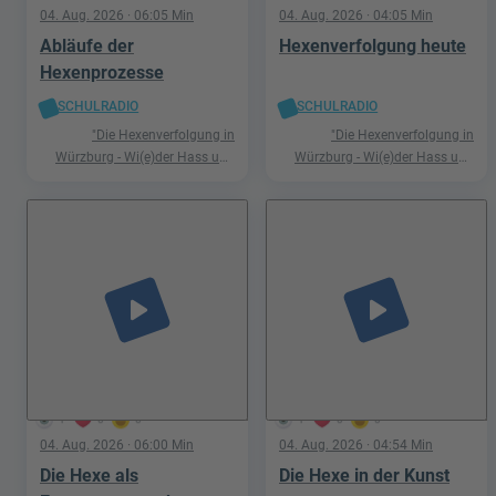
04. Aug. 2026
· 06:05 Min
04. Aug. 2026
· 04:05 Min
Abläufe der
Hexenverfolgung heute
Hexenprozesse
SCHULRADIO
SCHULRADIO
"Die Hexenverfolgung in
"Die Hexenverfolgung in
Würzburg - Wi(e)der Hass und
Würzburg - Wi(e)der Hass und
Hetze"
Hetze"
play_arrow
play_arrow
1
0
0
1
0
0
04. Aug. 2026
· 06:00 Min
04. Aug. 2026
· 04:54 Min
Die Hexe als
Die Hexe in der Kunst