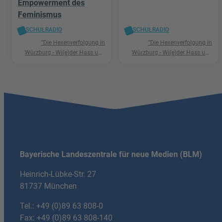
Empowerment des
Feminismus
SCHULRADIO
SCHULRADIO
"Die Hexenverfolgung in
"Die Hexenverfolgung in
Würzburg - Wi(e)der Hass und
Würzburg - Wi(e)der Hass und
Hetze"
Hetze"
Bayerische Landeszentrale für neue Medien (BLM)
Heinrich-Lübke-Str. 27
81737 München
Tel.:
+49 (0)89 63 808-0
Fax: +49 (0)89 63 808-140