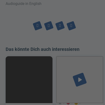
Audioguide in English
Das könnte Dich auch interessieren
play_arrow
6
1
0