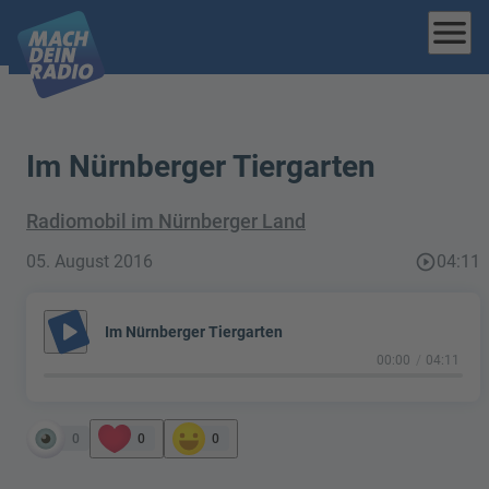
menu
Im Nürnberger Tiergarten
Radiomobil im Nürnberger Land
05. August 2016
play_circle_outline
04:11
play_arrow
Im Nürnberger Tiergarten
00:00
04:11
0
0
0