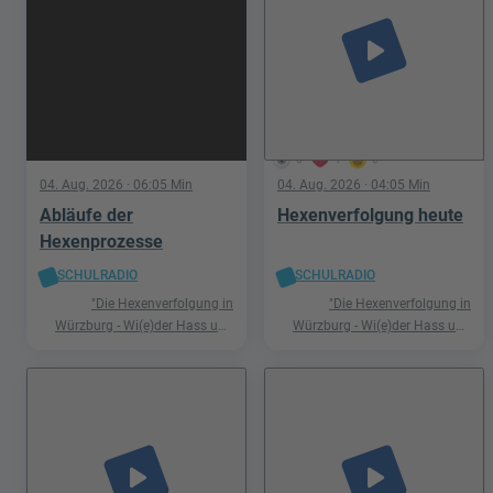
play_arrow
5
1
0
04. Aug. 2026
· 06:05 Min
04. Aug. 2026
· 04:05 Min
Abläufe der
Hexenverfolgung heute
Hexenprozesse
SCHULRADIO
SCHULRADIO
"Die Hexenverfolgung in
"Die Hexenverfolgung in
Würzburg - Wi(e)der Hass und
Würzburg - Wi(e)der Hass und
Hetze"
Hetze"
play_arrow
play_arrow