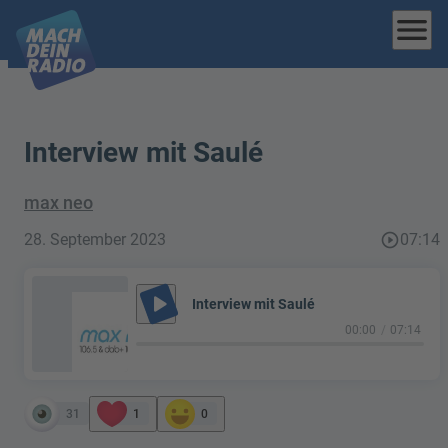
menu
Interview mit Saulé
max neo
28. September 2023
play_circle_outline
07:14
play_arrow
Interview mit Saulé
00:00
07:14
31
1
0