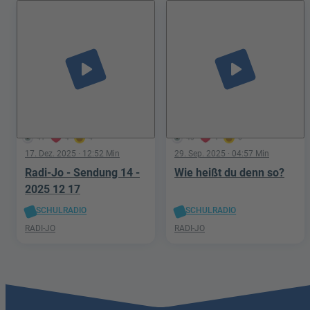
play_arrow
play_arrow
41
4
4
43
1
6
17. Dez. 2025
· 12:52 Min
29. Sep. 2025
· 04:57 Min
Radi-Jo - Sendung 14 -
Wie heißt du denn so?
2025 12 17
SCHULRADIO
SCHULRADIO
RADI-JO
RADI-JO