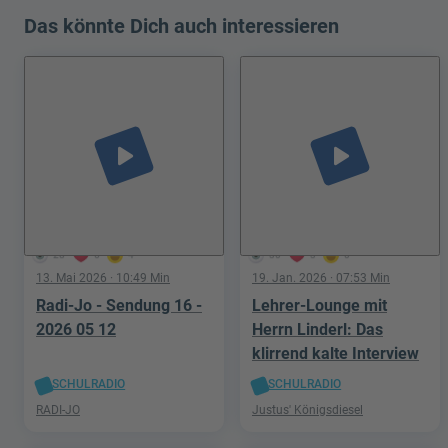
Das könnte Dich auch interessieren
play_arrow
play_arrow
28
6
4
30
3
0
13. Mai 2026
· 10:49 Min
19. Jan. 2026
· 07:53 Min
Radi-Jo - Sendung 16 -
Lehrer-Lounge mit
2026 05 12
Herrn Linderl: Das
klirrend kalte Interview
SCHULRADIO
SCHULRADIO
RADI-JO
Justus' Königsdiesel