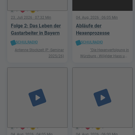
0
1
0
23. Juli 2026
· 07:32 Min
04. Aug. 2026
· 06:05 Min
Folge 2: Das Leben der
Abläufe der
Gastarbeiter in Bayern
Hexenprozesse
SCHULRADIO
SCHULRADIO
Antenne Stockzeit (P -Seminar
"Die Hexenverfolgung in
2025/26)
Würzburg - Wi(e)der Hass und
Hetze"
play_arrow
play_arrow
5
1
0
1
0
0
04. Aug. 2026
· 04:05 Min
04. Aug. 2026
· 06:00 Min