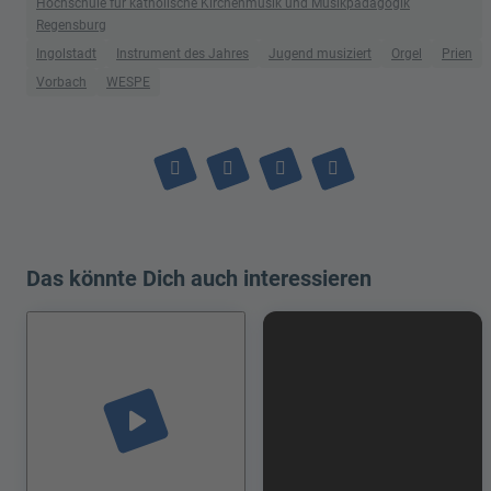
Hochschule für katholische Kirchenmusik und Musikpädagogik
Regensburg
Ingolstadt
Instrument des Jahres
Jugend musiziert
Orgel
Prien
Vorbach
WESPE
Das könnte Dich auch interessieren
play_arrow