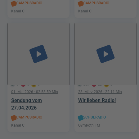
CAMPUSRADIO
CAMPUSRADIO
Kanal C
Kanal C
play_arrow
play_arrow
6
0
0
269
22
3
01. Mai 2026
· 02:58:59 Min
28. März 2026
· 22:11 Min
Sendung vom
Wir lieben Radio!
27.04.2026
CAMPUSRADIO
SCHULRADIO
Kanal C
GymRoth FM