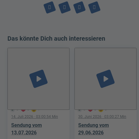
Das könnte Dich auch interessieren
play_arrow
play_arrow
3
0
1
6
0
0
14. Juli 2026
· 03:00:54 Min
30. Juni 2026
· 03:00:27 Min
Sendung vom
Sendung vom
13.07.2026
29.06.2026