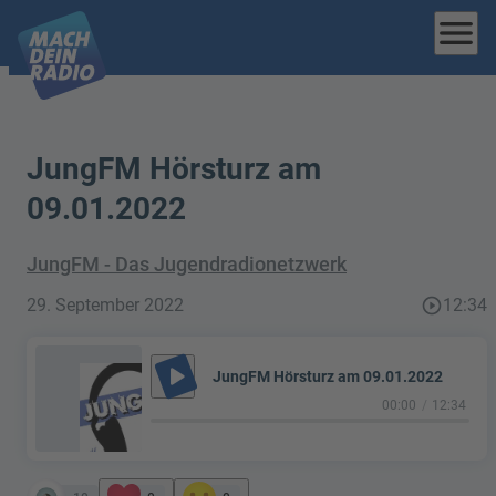
menu
JungFM Hörsturz am
09.01.2022
JungFM - Das Jugendradionetzwerk
29. September 2022
play_circle_outline
12:34
play_arrow
JungFM Hörsturz am 09.01.2022
00:00
12:34