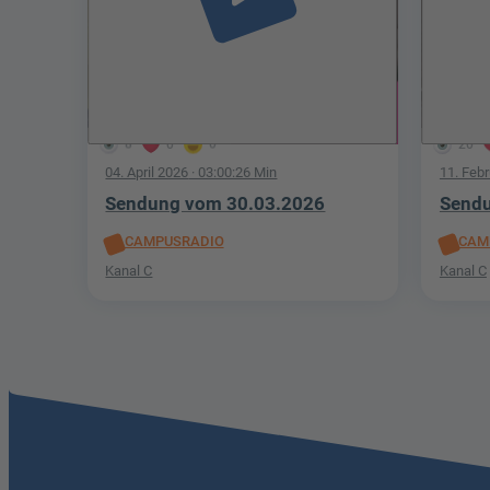
8
0
0
20
04. April 2026
· 03:00:26 Min
11. Feb
Sendung vom 30.03.2026
Sendu
CAMPUSRADIO
CAM
Kanal C
Kanal C