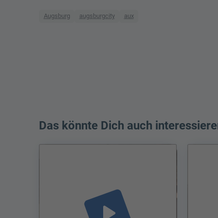
Augsburg
augsburgcity
aux
Das könnte Dich auch interessiere
play_arrow