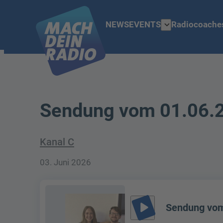
expand_more
NEWS
EVENTS
Radiocoache
Sendung vom 01.06.
Kanal C
03. Juni 2026
play_arrow
Sendung vom