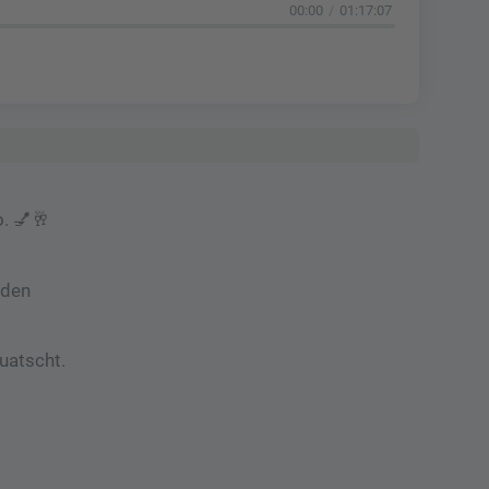
00:00
01:17:07
. 💅🥂
 den
uatscht.