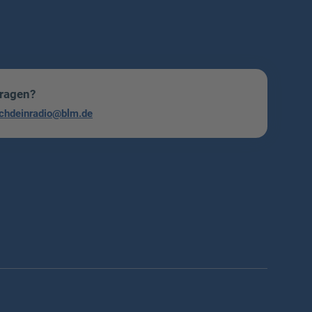
Fragen?
chdeinradio@blm.de