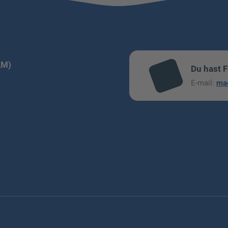
LM)
Du hast 
mai
E-mail:
ma
l