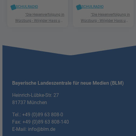
SCHULRADIO
SCHULRADIO
"Die Hexenverfolgung in
"Die Hexenverfolgung in
Würzburg - Wi(e)der Hass und
Würzburg - Wi(e)der Hass und
Hetze"
Hetze"
Bayerische Landeszentrale für neue Medien (BLM)
Heinrich-Lübke-Str. 27
81737 München
Tel.:
+49 (0)89 63 808-0
Fax: +49 (0)89 63 808-140
E-Mail:
info@blm.de