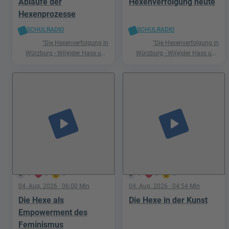
Abläufe der
Hexenverfolgung heute
Hexenprozesse
SCHULRADIO
SCHULRADIO
"Die Hexenverfolgung in
"Die Hexenverfolgung in
Würzburg - Wi(e)der Hass und
Würzburg - Wi(e)der Hass und
Hetze"
Hetze"
play_arrow
play_arrow
1
0
0
1
0
0
04. Aug. 2026
· 06:00 Min
04. Aug. 2026
· 04:54 Min
Die Hexe als
Die Hexe in der Kunst
Empowerment des
Feminismus