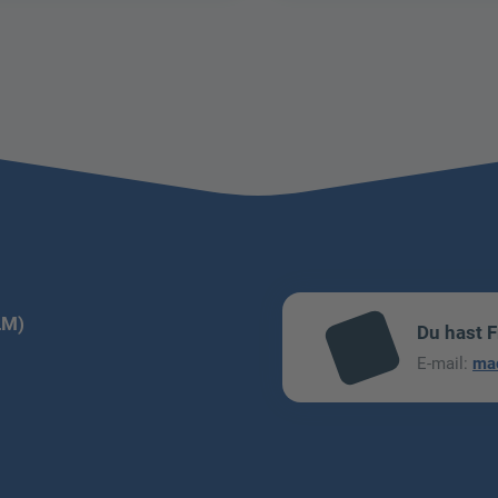
LM)
Du hast 
mai
E-mail:
ma
l