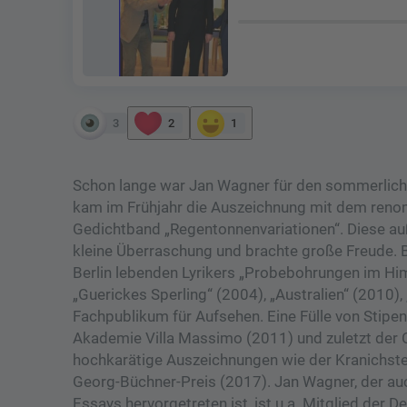
3
2
1
Schon lange war Jan Wagner für den sommerlich
kam im Frühjahr die Auszeichnung mit dem renom
Gedichtband „Regentonnenvariationen“. Diese auß
kleine Überraschung und brachte große Freude. 
Berlin lebenden Lyrikers „Probebohrungen im Him
„Guerickes Sperling“ (2004), „Australien“ (2010)
Fachpublikum für Aufsehen. Eine Fülle von Stipe
Akademie Villa Massimo (2011) und zuletzt der 
hochkarätige Auszeichnungen wie der Kranichstei
Georg-Büchner-Preis (2017). Jan Wagner, der auc
Essays hervorgetreten ist, ist u.a. Mitglied der