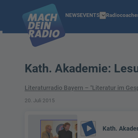
expand_more
NEWS
EVENTS
Radiocoache
Kath. Akademie: Lesu
Literaturradio Bayern – "Literatur im Ge
20. Juli 2015
play_arrow
Kath. Akadem