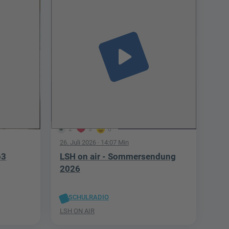
play_arrow
2
3
0
26. Juli 2026
· 14:07 Min
p3
LSH on air - Sommersendung
2026
SCHULRADIO
LSH ON AIR