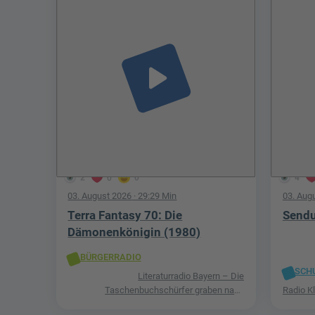
play_arrow
2
0
0
4
03. August 2026
· 29:29 Min
03. Aug
Terra Fantasy 70: Die
Sendu
Dämonenkönigin (1980)
BÜRGERRADIO
SCH
Literaturradio Bayern – Die
Taschenbuchschürfer graben nach
Radio K
Schätzen in der Welt der Phantastik