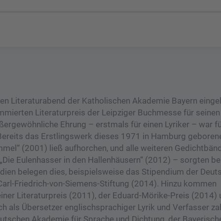
en Literaturabend der Katholischen Akademie Bayern einge
mierten Literaturpreis der Leipziger Buchmesse für seinen
ergewöhnliche Ehrung – erstmals für einen Lyriker – war fü
Bereits das Erstlingswerk dieses 1971 in Hamburg geborene
mel“ (2001) ließ aufhorchen, und alle weiteren Gedichtbän
, „Die Eulenhasser in den Hallenhäusern“ (2012) – sorgten b
ndien belegen dies, beispielsweise das Stipendium der Deut
Carl-Friedrich-von-Siemens-Stiftung (2014). Hinzu kommen
ner Literaturpreis (2011), der Eduard-Mörike-Preis (2014) 
h als Übersetzer englischsprachiger Lyrik und Verfasser za
 Deutschen Akademie für Sprache und Dichtung, der Bayerisch