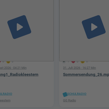
play_arrow
play_arrow
0
0
1
0
0
ust 2026
· 04:21 Min
31. Juli 2026
· 16:27 Min
ng1_Radiokleestern
Sommersendung_26.m
ULRADIO
SCHULRADIO
leestern
GG Radio