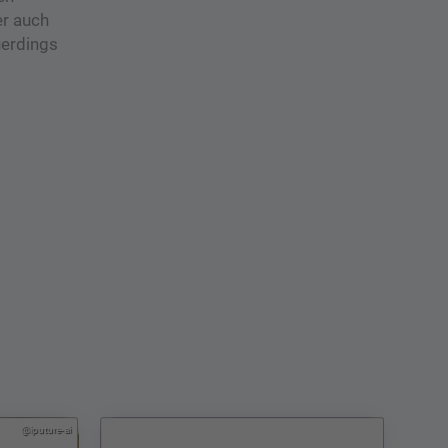
er auch
uerdings
@iputure-ai