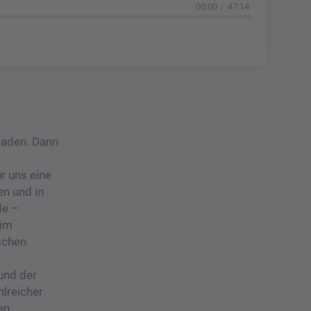
00:00
47:14
laden. Dann
r uns eine
n und in
de –
eim
schen
und der
hlreicher
en