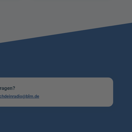
Fragen?
chdeinradio@blm.de