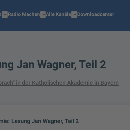
expand_more
expand_more
expand_more
s
Radio Machen
Alle Kanäle
Downloadcenter
ng Jan Wagner, Teil 2
spräch" in der Katholischen Akademie in Bayern
ie: Lesung Jan Wagner, Teil 2