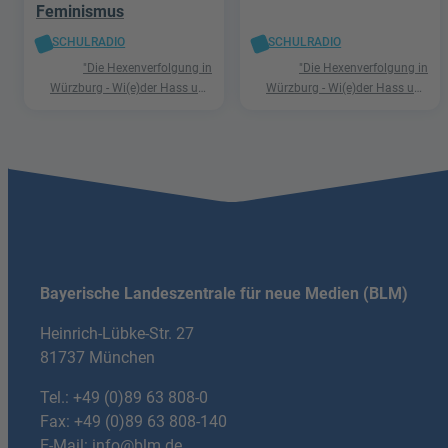
Feminismus
SCHULRADIO
SCHULRADIO
"Die Hexenverfolgung in
"Die Hexenverfolgung in
Würzburg - Wi(e)der Hass und
Würzburg - Wi(e)der Hass und
Hetze"
Hetze"
Bayerische Landeszentrale für neue Medien (BLM)
Heinrich-Lübke-Str. 27
81737 München
Tel.:
+49 (0)89 63 808-0
Fax: +49 (0)89 63 808-140
E-Mail:
info@blm.de