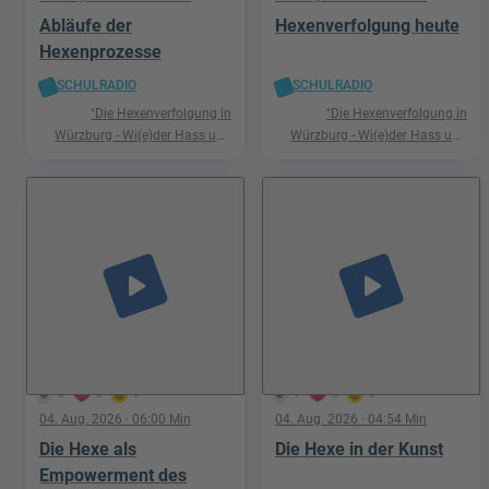
Abläufe der
Hexenverfolgung heute
Hexenprozesse
SCHULRADIO
SCHULRADIO
"Die Hexenverfolgung in
"Die Hexenverfolgung in
Würzburg - Wi(e)der Hass und
Würzburg - Wi(e)der Hass und
Hetze"
Hetze"
play_arrow
play_arrow
0
0
0
1
0
0
04. Aug. 2026
· 06:00 Min
04. Aug. 2026
· 04:54 Min
Die Hexe als
Die Hexe in der Kunst
Empowerment des