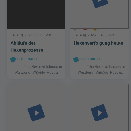
5
1
0
04. Aug. 2026
· 06:05 Min
04. Aug. 2026
· 04:05 Min
Abläufe der
Hexenverfolgung heute
Hexenprozesse
SCHULRADIO
SCHULRADIO
"Die Hexenverfolgung in
"Die Hexenverfolgung in
Würzburg - Wi(e)der Hass und
Würzburg - Wi(e)der Hass und
Hetze"
Hetze"
play_arrow
play_arrow