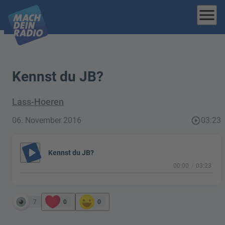
menu
Kennst du JB?
Lass-Hoeren
06. November 2016
play_circle_outline
03:23
play_arrow
Kennst du JB?
00:00
03:23
7
0
0