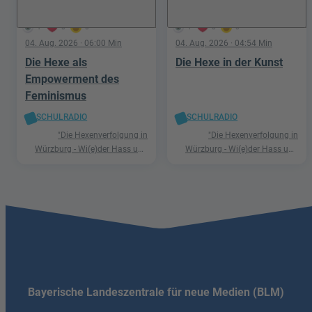
1
0
0
1
0
0
04. Aug. 2026
· 06:00 Min
04. Aug. 2026
· 04:54 Min
Die Hexe als
Die Hexe in der Kunst
Empowerment des
Feminismus
SCHULRADIO
SCHULRADIO
"Die Hexenverfolgung in
"Die Hexenverfolgung in
Würzburg - Wi(e)der Hass und
Würzburg - Wi(e)der Hass und
Hetze"
Hetze"
Bayerische Landeszentrale für neue Medien (BLM)