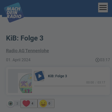
menu
KiB: Folge 3
Radio AG Tennenlohe
01. April 2024
play_circle_outline
03:17
play_arrow
KiB: Folge 3
00:00
03:17
2
4
0