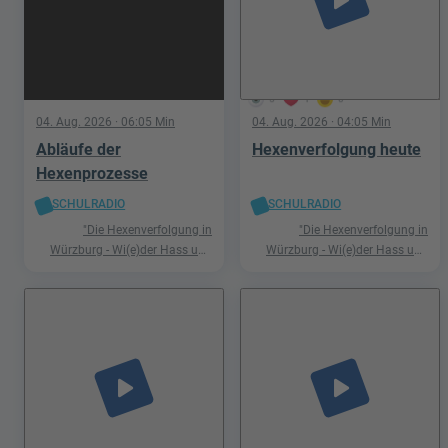
5
1
0
04. Aug. 2026
· 06:05 Min
04. Aug. 2026
· 04:05 Min
Abläufe der
Hexenverfolgung heute
Hexenprozesse
SCHULRADIO
SCHULRADIO
"Die Hexenverfolgung in
"Die Hexenverfolgung in
Würzburg - Wi(e)der Hass und
Würzburg - Wi(e)der Hass und
Hetze"
Hetze"
play_arrow
play_arrow