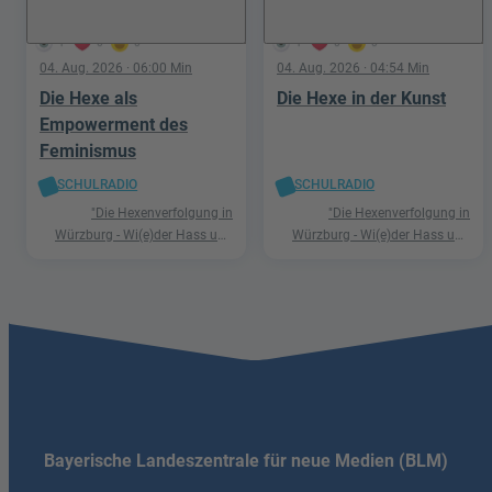
1
0
0
1
0
0
04. Aug. 2026
· 06:00 Min
04. Aug. 2026
· 04:54 Min
Die Hexe als
Die Hexe in der Kunst
Empowerment des
Feminismus
SCHULRADIO
SCHULRADIO
"Die Hexenverfolgung in
"Die Hexenverfolgung in
Würzburg - Wi(e)der Hass und
Würzburg - Wi(e)der Hass und
Hetze"
Hetze"
Bayerische Landeszentrale für neue Medien (BLM)