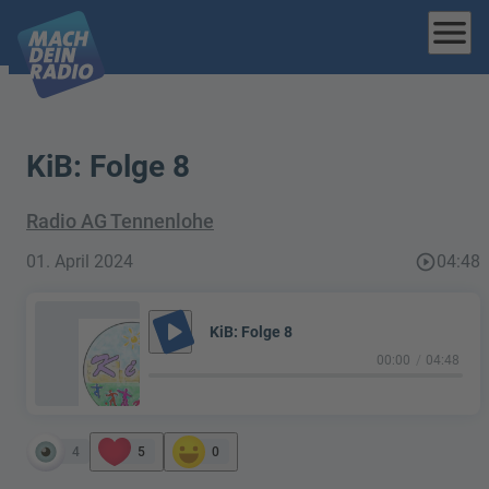
menu
KiB: Folge 8
Radio AG Tennenlohe
01. April 2024
play_circle_outline
04:48
play_arrow
KiB: Folge 8
00:00
04:48
4
5
0