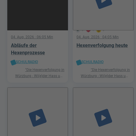
5
1
0
04. Aug. 2026
· 06:05 Min
04. Aug. 2026
· 04:05 Min
Abläufe der
Hexenverfolgung heute
Hexenprozesse
SCHULRADIO
SCHULRADIO
"Die Hexenverfolgung in
"Die Hexenverfolgung in
Würzburg - Wi(e)der Hass und
Würzburg - Wi(e)der Hass und
Hetze"
Hetze"
play_arrow
play_arrow