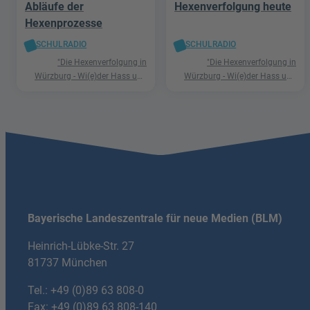
Abläufe der
Hexenverfolgung heute
Hexenprozesse
SCHULRADIO
SCHULRADIO
"Die Hexenverfolgung in
"Die Hexenverfolgung in
Würzburg - Wi(e)der Hass und
Würzburg - Wi(e)der Hass und
Hetze"
Hetze"
Bayerische Landeszentrale für neue Medien (BLM)
Heinrich-Lübke-Str. 27
81737 München
Tel.:
+49 (0)89 63 808-0
Fax: +49 (0)89 63 808-140