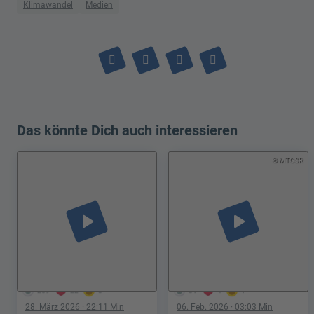
Klimawandel
Medien
Das könnte Dich auch interessieren
© MTGSR
play_arrow
play_arrow
269
22
3
31
4
1
28. März 2026
· 22:11 Min
06. Feb. 2026
· 03:03 Min