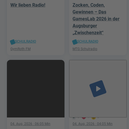
Wir lieben Radio!
Zocken, Coden,
Gewinnen – Das
GamesLab 2026 in der
Augsburger
„Zwischenzeit“
SCHULRADIO
SCHULRADIO
GymRoth FM
MTG Schulradio
play_arrow
5
1
0
04. Aug. 2026
· 06:05 Min
04. Aug. 2026
· 04:05 Min