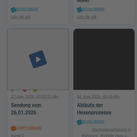
SCHULRADIO
SCHULRADIO
LSH ON AIR
LSH ON AIR
play_arrow
10
0
0
27. Jan. 2026
· 03:00:23 Min
04. Aug. 2026
· 06:05 Min
Sendung vom
Abläufe der
26.01.2026
Hexenprozesse
SCHULRADIO
CAMPUSRADIO
"Die Hexenverfolgung in
Kanal C
Würzburg - Wi(e)der Hass und