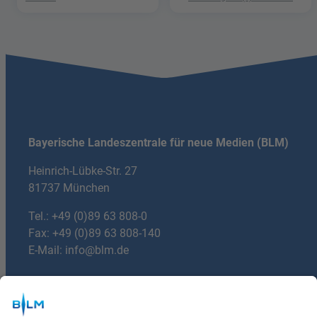
Hetze"
Bayerische Landeszentrale für neue Medien (BLM)
Heinrich-Lübke-Str. 27
81737 München
Tel.:
+49 (0)89 63 808-0
Fax: +49 (0)89 63 808-140
E-Mail:
info@blm.de
Du hast Fragen?