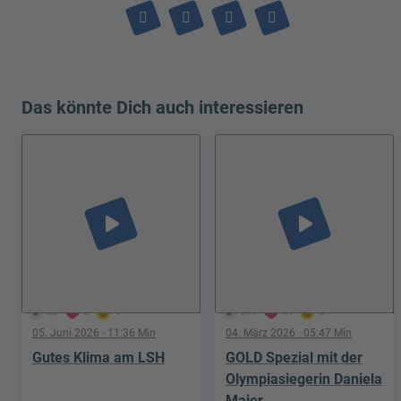
Das könnte Dich auch interessieren
play_arrow
play_arrow
88
2
4
211
41
8
05. Juni 2026
· 11:36 Min
04. März 2026
· 05:47 Min
Gutes Klima am LSH
GOLD Spezial mit der
Olympiasiegerin Daniela
Maier