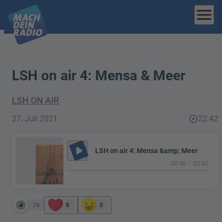
menu
LSH on air 4: Mensa & Meer
LSH ON AIR
27. Juli 2021
play_circle_outline
22:42
play_arrow
LSH on air 4: Mensa &amp; Meer
00:00
22:42
74
8
0