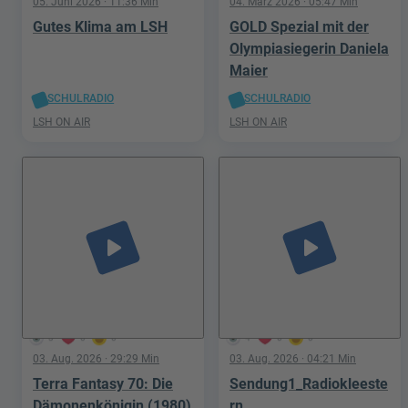
05. Juni 2026
· 11:36 Min
04. März 2026
· 05:47 Min
Gutes Klima am LSH
GOLD Spezial mit der
Olympiasiegerin Daniela
Maier
SCHULRADIO
SCHULRADIO
LSH ON AIR
LSH ON AIR
play_arrow
play_arrow
3
0
0
4
0
0
03. Aug. 2026
· 29:29 Min
03. Aug. 2026
· 04:21 Min
Terra Fantasy 70: Die
Sendung1_Radiokleeste
Dämonenkönigin (1980)
rn