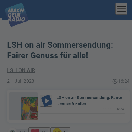
menu
LSH on air Sommersendung:
Fairer Genuss für alle!
LSH ON AIR
21. Juli 2023
play_circle_outline
16:24
LSH on air Sommersendung: Fairer
play_arrow
Genuss für alle!
00:00
16:24