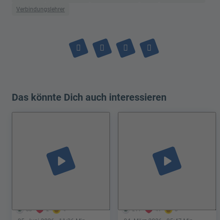
Verbindungslehrer
Das könnte Dich auch interessieren
play_arrow
play_arrow
88
2
4
211
41
8