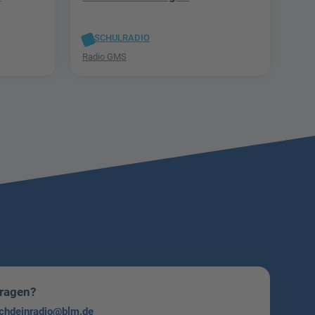
SCHULRADIO
Radio GMS
Fragen?
chdeinradio@blm.de