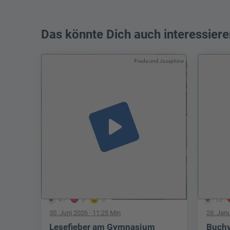
Das könnte Dich auch interessiere
Frieda und Josephine
play_arrow
41
3
0
12
30. Juni 2026
· 11:25 Min
28. Jan
Lesefieber am Gymnasium
Buchv