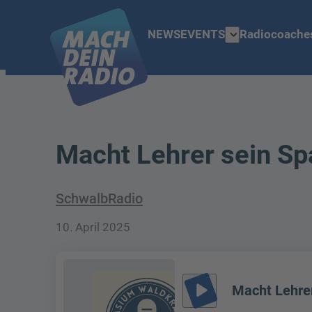
expand_more
NEWS
EVENTS
Radiocoache
Macht Lehrer sein S
SchwalbRadio
10. April 2025
play_arrow
Macht Lehre