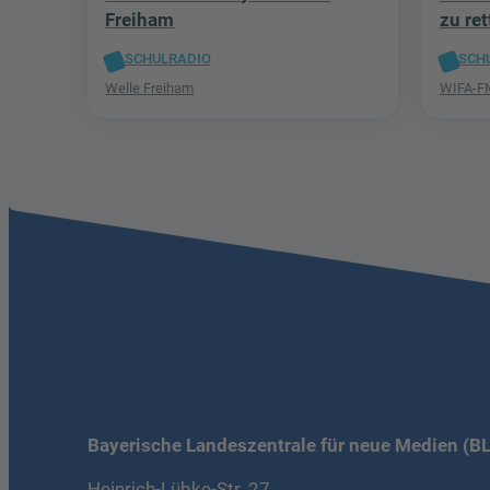
Freiham
zu re
SCHULRADIO
SCH
Welle Freiham
WIFA-F
Bayerische Landeszentrale für neue Medien (B
Heinrich-Lübke-Str. 27