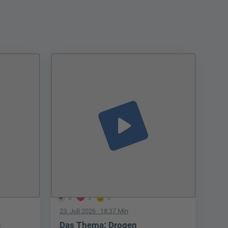
play_arrow
8
2
0
23. Juli 2026
· 18:37 Min
e
Das Thema: Drogen