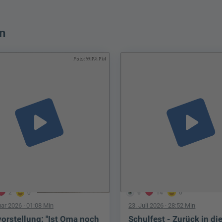
n
Foto: WIFA FM
play_arrow
play_arrow
2
0
6
14
0
uar 2026
· 01:08 Min
23. Juli 2026
· 28:52 Min
orstellung: "Ist Oma noch
Schulfest - Zurück in di