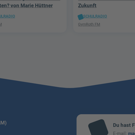
tten? von Marie Hüttner
Zukunft
ULRADIO
SCHULRADIO
M
GymRoth FM
LM)
Du hast 
mai
E-mail:
ma