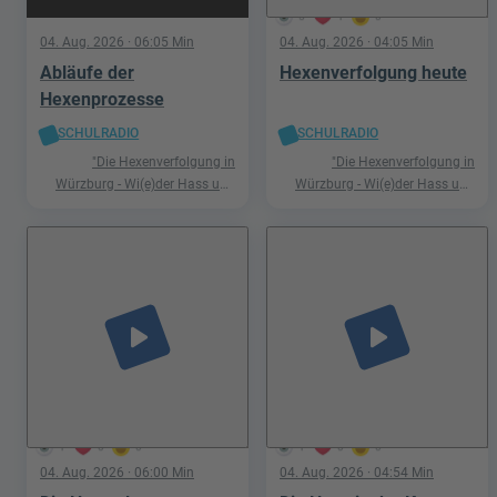
5
1
0
04. Aug. 2026
· 06:05 Min
04. Aug. 2026
· 04:05 Min
Abläufe der
Hexenverfolgung heute
Hexenprozesse
SCHULRADIO
SCHULRADIO
"Die Hexenverfolgung in
"Die Hexenverfolgung in
Würzburg - Wi(e)der Hass und
Würzburg - Wi(e)der Hass und
Hetze"
Hetze"
play_arrow
play_arrow
1
0
0
1
0
0
04. Aug. 2026
· 06:00 Min
04. Aug. 2026
· 04:54 Min