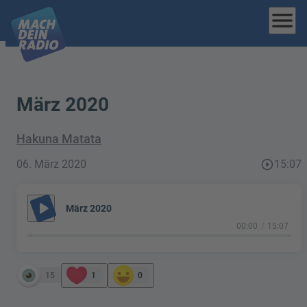
menu
März 2020
Hakuna Matata
06. März 2020
play_circle_outline
15:07
play_arrow
März 2020
00:00
15:07
15
1
0