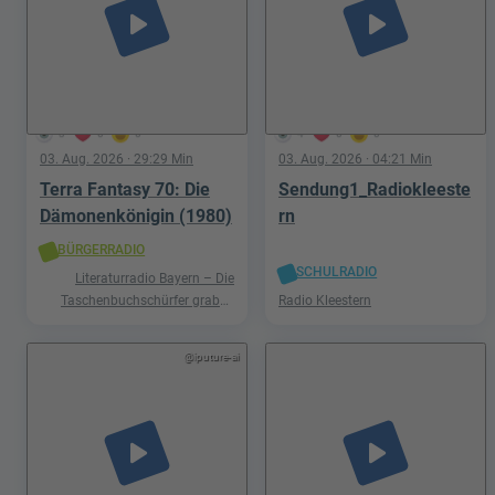
play_arrow
play_arrow
3
0
0
4
0
0
03. Aug. 2026
· 29:29 Min
03. Aug. 2026
· 04:21 Min
Terra Fantasy 70: Die
Sendung1_Radiokleeste
Dämonenkönigin (1980)
rn
BÜRGERRADIO
SCHULRADIO
Literaturradio Bayern – Die
Taschenbuchschürfer graben
Radio Kleestern
nach Schätzen in der Welt der
Phantastik
@iputure-ai
play_arrow
play_arrow