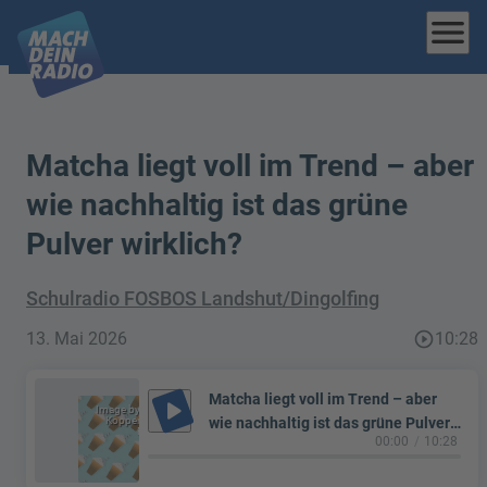
menu
Matcha liegt voll im Trend – aber
wie nachhaltig ist das grüne
Pulver wirklich?
Schulradio FOSBOS Landshut/Dingolfing
13. Mai 2026
play_circle_outline
10:28
Matcha liegt voll im Trend – aber
play_arrow
Image by Ylanite
Koppens from
wie nachhaltig ist das grüne Pulver
Pixabay
00:00
10:28
wirklich?