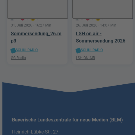
1
0
0
2
3
0
31. Juli 2026
· 16:27 Min
26. Juli 2026
· 14:07 Min
Sommersendung_26.m
LSH on air -
p3
Sommersendung 2026
SCHULRADIO
SCHULRADIO
GG Radio
LSH ON AIR
Bayerische Landeszentrale für neue Medien (BLM)
Heinrich-Lübke-Str. 27