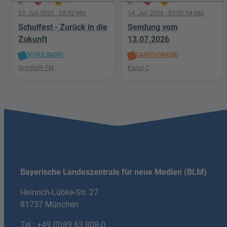
7
14
0
5
1
1
23. Juli 2026
· 28:52 Min
14. Juli 2026
· 03:00:54 Min
Schulfest - Zurück in die
Sendung vom
Zukunft
13.07.2026
SCHULRADIO
CAMPUSRADIO
GymRoth FM
Kanal C
Bayerische Landeszentrale für neue Medien (BLM)
Heinrich-Lübke-Str. 27
81737 München
Tel.:
+49 (0)89 63 808-0