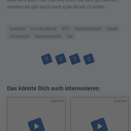
sondern es gibt auch noch gute Musik zu hören.
Augsburg
Hot oder Schrott
MTG
Schnellantworten
Schule
Schulfamilie
Sozialpädagogik
Talk
Das könnte Dich auch interessieren
©MTGSR
© MTGSR
play_arrow
play_arrow