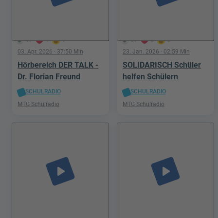
41
1
1
21
3
0
03. Apr. 2026
· 37:50 Min
23. Jan. 2026
· 02:59 Min
Hörbereich DER TALK -
SOLIDARISCH Schüler
Dr. Florian Freund
helfen Schülern
SCHULRADIO
SCHULRADIO
MTG Schulradio
MTG Schulradio
play_arrow
play_arrow