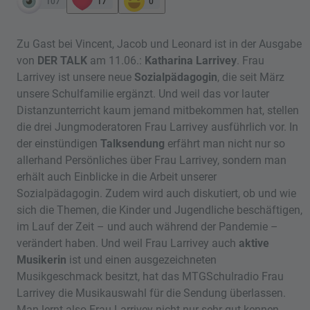
107
17
0
Zu Gast bei Vincent, Jacob und Leonard ist in der Ausgabe
von
DER TALK
am 11.06.:
Katharina Larrivey
. Frau
Larrivey ist unsere neue
Sozialpädagogin
, die seit März
unsere Schulfamilie ergänzt. Und weil das vor lauter
Distanzunterricht kaum jemand mitbekommen hat, stellen
die drei Jungmoderatoren Frau Larrivey ausführlich vor. In
der einstündigen
Talksendung
erfährt man nicht nur so
allerhand Persönliches über Frau Larrivey, sondern man
erhält auch Einblicke in die Arbeit unserer
Sozialpädagogin. Zudem wird auch diskutiert, ob und wie
sich die Themen, die Kinder und Jugendliche beschäftigen,
im Lauf der Zeit – und auch während der Pandemie –
verändert haben. Und weil Frau Larrivey auch
aktive
Musikerin
ist und einen ausgezeichneten
Musikgeschmack besitzt, hat das MTGSchulradio Frau
Larrivey die Musikauswahl für die Sendung überlassen.
Man lernt also Frau Larrivey nicht nur sehr gut kennen,