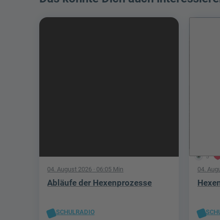
5
04. August 2026
· 06:05 Min
04. Aug
Abläufe der Hexenprozesse
Hexen
SCHULRADIO
SCH