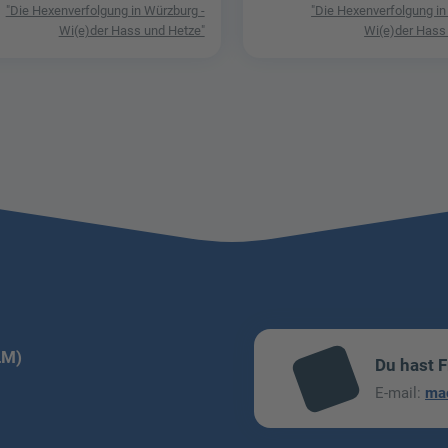
"Die Hexenverfolgung in Würzburg -
"Die Hexenverfolgung in
Wi(e)der Hass und Hetze"
Wi(e)der Hass
LM)
Du hast 
mai
E-mail:
ma
l