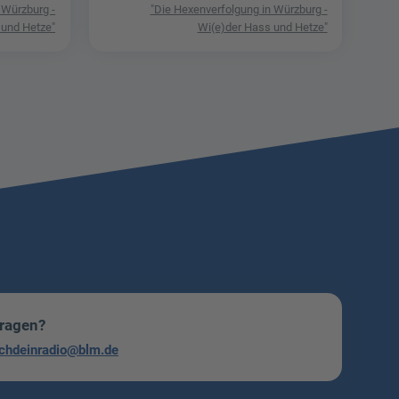
 Würzburg -
"Die Hexenverfolgung in Würzburg -
 und Hetze"
Wi(e)der Hass und Hetze"
Fragen?
chdeinradio@blm.de