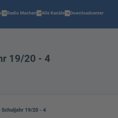
expand_more
expand_more
expand_more
s
Radio Machen
Alle Kanäle
Downloadcenter
r 19/20 - 4
 Schuljahr 19/20 - 4