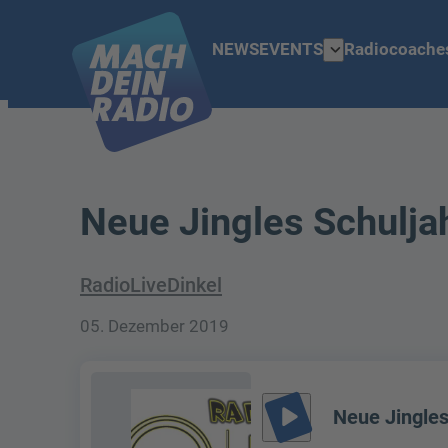
expand_more
NEWS
EVENTS
Radiocoache
Neue Jingles Schuljah
RadioLiveDinkel
05. Dezember 2019
play_arrow
Neue Jingles