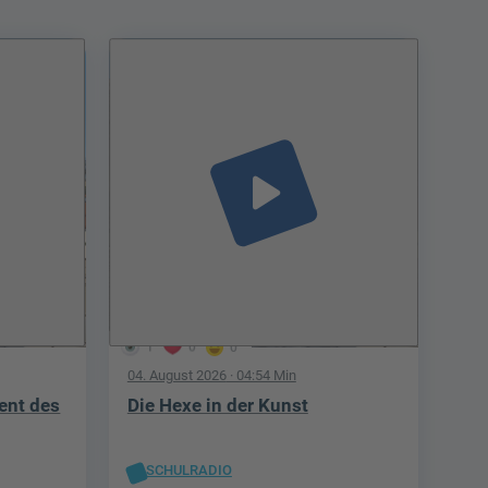
play_arrow
1
0
0
04. August 2026
· 04:54 Min
ent des
Die Hexe in der Kunst
SCHULRADIO