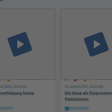
play_arrow
play_arrow
1
0
0
0
0
ust 2026
· 04:05 Min
04. August 2026
· 06:00 Min
verfolgung heute
Die Hexe als Empowerm
Feminismus
ULRADIO
SCHULRADIO