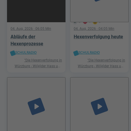
5
1
0
04. Aug. 2026
· 06:05 Min
04. Aug. 2026
· 04:05 Min
Abläufe der
Hexenverfolgung heute
Hexenprozesse
SCHULRADIO
SCHULRADIO
"Die Hexenverfolgung in
"Die Hexenverfolgung in
Würzburg - Wi(e)der Hass und
Würzburg - Wi(e)der Hass und
Hetze"
Hetze"
play_arrow
play_arrow