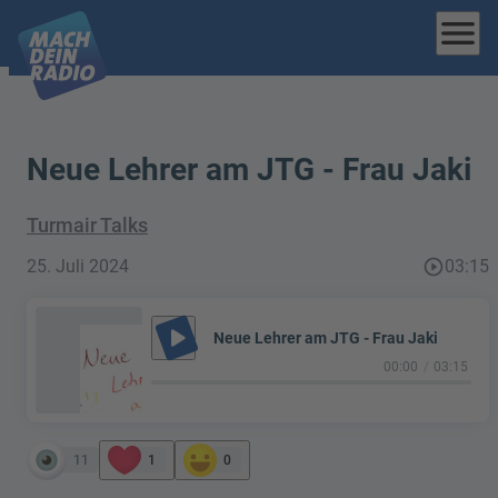
menu
Neue Lehrer am JTG - Frau Jaki
Turmair Talks
25. Juli 2024
play_circle_outline
03:15
play_arrow
Neue Lehrer am JTG - Frau Jaki
00:00
03:15
11
1
0