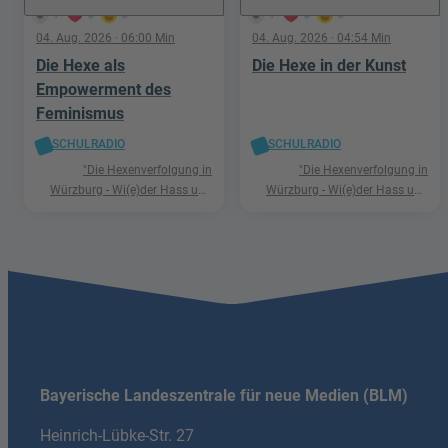
1
0
0
1
0
0
04. Aug. 2026
· 06:00 Min
04. Aug. 2026
· 04:54 Min
Die Hexe als
Die Hexe in der Kunst
Empowerment des
Feminismus
SCHULRADIO
SCHULRADIO
"Die Hexenverfolgung in
"Die Hexenverfolgung in
Würzburg - Wi(e)der Hass und
Würzburg - Wi(e)der Hass und
Hetze"
Hetze"
Bayerische Landeszentrale für neue Medien (BLM)
Heinrich-Lübke-Str. 27