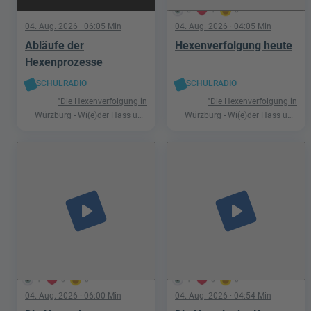
5
1
0
04. Aug. 2026
· 06:05 Min
04. Aug. 2026
· 04:05 Min
Abläufe der
Hexenverfolgung heute
Hexenprozesse
SCHULRADIO
SCHULRADIO
"Die Hexenverfolgung in
"Die Hexenverfolgung in
Würzburg - Wi(e)der Hass und
Würzburg - Wi(e)der Hass und
Hetze"
Hetze"
play_arrow
play_arrow
1
0
0
1
0
0
04. Aug. 2026
· 06:00 Min
04. Aug. 2026
· 04:54 Min