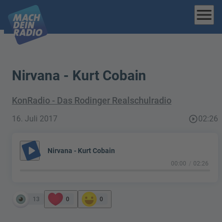
menu
Nirvana - Kurt Cobain
KonRadio - Das Rodinger Realschulradio
16. Juli 2017
play_circle_outline
02:26
play_arrow
Nirvana - Kurt Cobain
00:00
02:26
13
0
0