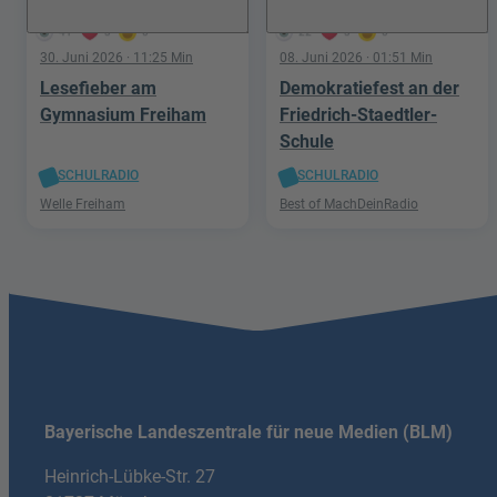
41
3
0
22
3
0
30. Juni 2026
· 11:25 Min
08. Juni 2026
· 01:51 Min
Lesefieber am
Demokratiefest an der
Gymnasium Freiham
Friedrich-Staedtler-
Schule
SCHULRADIO
SCHULRADIO
Welle Freiham
Best of MachDeinRadio
Bayerische Landeszentrale für neue Medien (BLM)
Heinrich-Lübke-Str. 27