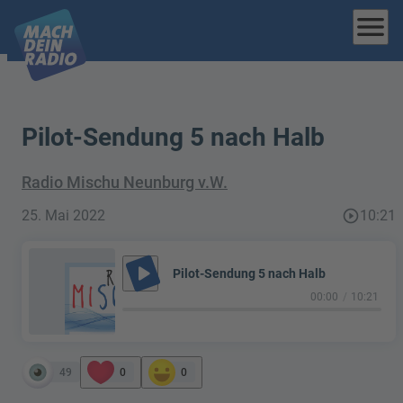
menu
Pilot-Sendung 5 nach Halb
Radio Mischu Neunburg v.W.
25. Mai 2022
play_circle_outline
10:21
play_arrow
Pilot-Sendung 5 nach Halb
00:00
10:21
49
0
0