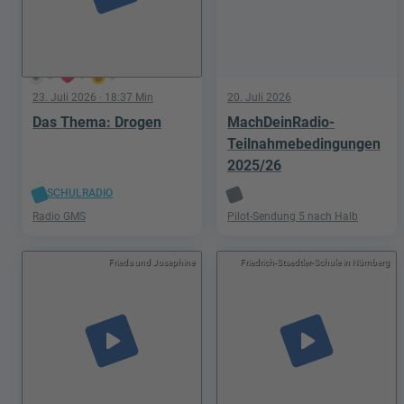
5
1
0
23. Juli 2026
· 18:37 Min
20. Juli 2026
Das Thema: Drogen
MachDeinRadio-
Teilnahmebedingungen
2025/26
SCHULRADIO
Radio GMS
Pilot-Sendung 5 nach Halb
Frieda und Josephine
Friedrich-Staedtler-Schule in Nürnberg
play_arrow
play_arrow