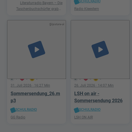
SCHULRADIO
Literaturradio Bayern – Die
Taschenbuchschürfer graben
Radio Kleestern
nach Schätzen in der Welt der
Phantastik
@iputure-ai
play_arrow
play_arrow
1
0
0
2
3
0
31. Juli 2026
· 16:27 Min
26. Juli 2026
· 14:07 Min
Sommersendung_26.m
LSH on air -
p3
Sommersendung 2026
SCHULRADIO
SCHULRADIO
GG Radio
LSH ON AIR