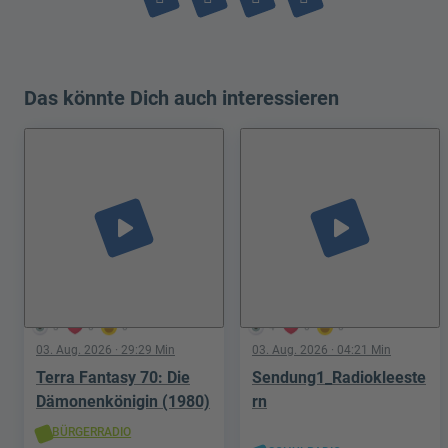
Das könnte Dich auch interessieren
play_arrow
play_arrow
3
0
0
4
0
0
03. Aug. 2026
· 29:29 Min
03. Aug. 2026
· 04:21 Min
Terra Fantasy 70: Die
Sendung1_Radiokleeste
Dämonenkönigin (1980)
rn
BÜRGERRADIO