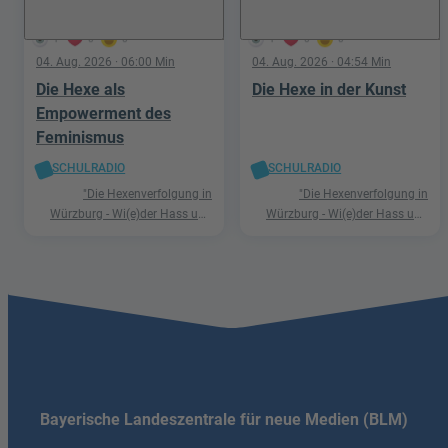
1
0
0
1
0
0
04. Aug. 2026
· 06:00 Min
04. Aug. 2026
· 04:54 Min
Die Hexe als
Die Hexe in der Kunst
Empowerment des
Feminismus
SCHULRADIO
SCHULRADIO
"Die Hexenverfolgung in
"Die Hexenverfolgung in
Würzburg - Wi(e)der Hass und
Würzburg - Wi(e)der Hass und
Hetze"
Hetze"
Bayerische Landeszentrale für neue Medien (BLM)