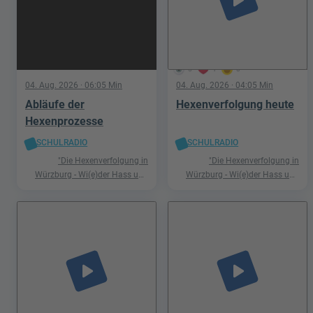
5
1
0
04. Aug. 2026
· 06:05 Min
04. Aug. 2026
· 04:05 Min
Abläufe der
Hexenverfolgung heute
Hexenprozesse
SCHULRADIO
SCHULRADIO
"Die Hexenverfolgung in
"Die Hexenverfolgung in
Würzburg - Wi(e)der Hass und
Würzburg - Wi(e)der Hass und
Hetze"
Hetze"
play_arrow
play_arrow