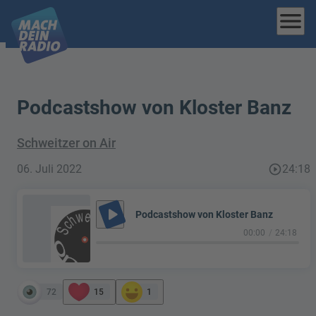
menu
Podcastshow von Kloster Banz
Schweitzer on Air
06. Juli 2022
play_circle_outline
24:18
play_arrow
Podcastshow von Kloster Banz
00:00
24:18
72
15
1