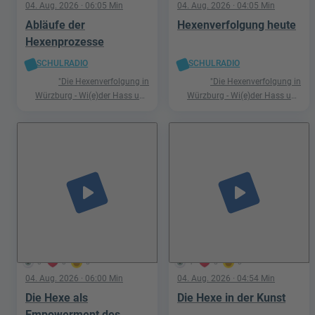
04. Aug. 2026
· 06:05 Min
04. Aug. 2026
· 04:05 Min
Abläufe der
Hexenverfolgung heute
Hexenprozesse
SCHULRADIO
SCHULRADIO
"Die Hexenverfolgung in
"Die Hexenverfolgung in
Würzburg - Wi(e)der Hass und
Würzburg - Wi(e)der Hass und
Hetze"
Hetze"
play_arrow
play_arrow
0
0
0
1
0
0
04. Aug. 2026
· 06:00 Min
04. Aug. 2026
· 04:54 Min
Die Hexe als
Die Hexe in der Kunst
Empowerment des