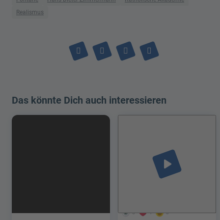
Realismus
Das könnte Dich auch interessieren
play_arrow
5
1
0