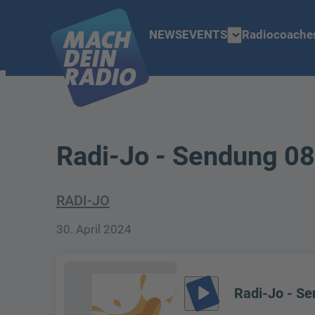
expand_more
NEWS
EVENTS
Radiocoache
Radi-Jo - Sendung 08
RADI-JO
30. April 2024
play_arrow
Radi-Jo - Se