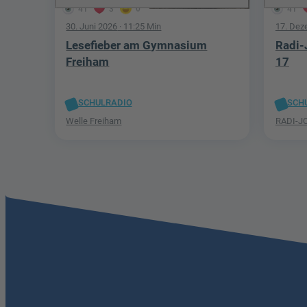
41
3
0
41
30. Juni 2026
· 11:25 Min
17. Dez
Lesefieber am Gymnasium
Radi-
Freiham
17
SCHULRADIO
SCH
Welle Freiham
RADI-J