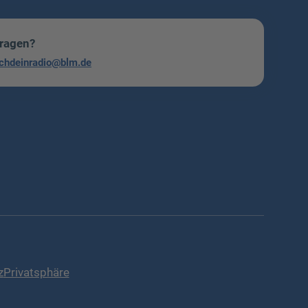
Fragen?
chdeinradio@blm.de
z
Privatsphäre