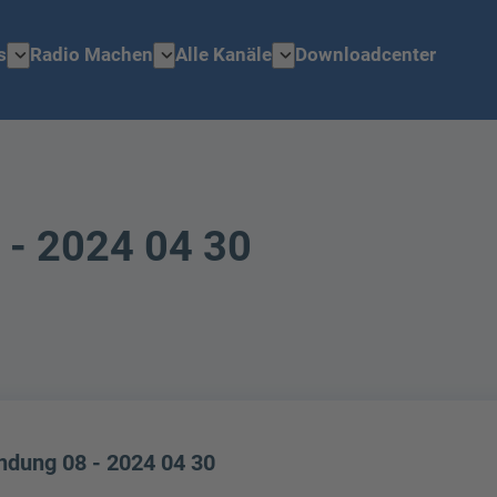
expand_more
expand_more
expand_more
s
Radio Machen
Alle Kanäle
Downloadcenter
 - 2024 04 30
ndung 08 - 2024 04 30