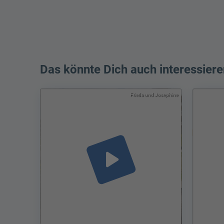
Das könnte Dich auch interessiere
Frieda und Josephine
play_arrow