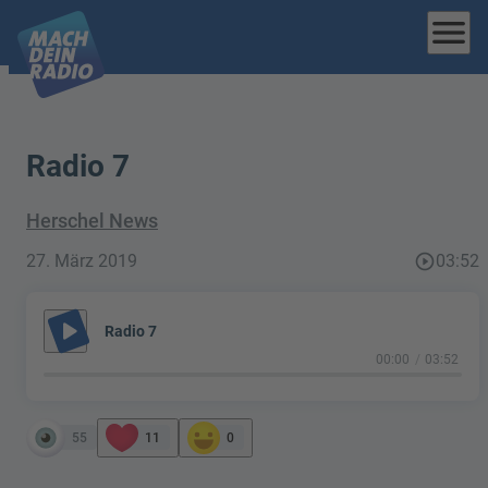
menu
Radio 7
Herschel News
27. März 2019
play_circle_outline
03:52
play_arrow
Radio 7
00:00
03:52
55
11
0