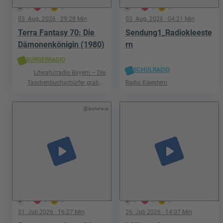
3
0
0
4
0
0
03. Aug. 2026
· 29:29 Min
03. Aug. 2026
· 04:21 Min
Terra Fantasy 70: Die
Sendung1_Radiokleeste
Dämonenkönigin (1980)
rn
BÜRGERRADIO
SCHULRADIO
Literaturradio Bayern – Die
Taschenbuchschürfer graben
Radio Kleestern
nach Schätzen in der Welt der
Phantastik
@iputure-ai
play_arrow
play_arrow
1
0
0
2
3
0
31. Juli 2026
· 16:27 Min
26. Juli 2026
· 14:07 Min