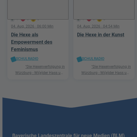
1
0
0
1
0
0
04. Aug. 2026
· 06:00 Min
04. Aug. 2026
· 04:54 Min
Die Hexe als
Die Hexe in der Kunst
Empowerment des
Feminismus
SCHULRADIO
SCHULRADIO
"Die Hexenverfolgung in
"Die Hexenverfolgung in
Würzburg - Wi(e)der Hass und
Würzburg - Wi(e)der Hass und
Hetze"
Hetze"
Bayerische Landeszentrale für neue Medien (BLM)