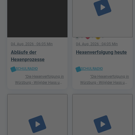
play_arrow
5
1
0
04. Aug. 2026
· 06:05 Min
04. Aug. 2026
· 04:05 Min
Abläufe der
Hexenverfolgung heute
Hexenprozesse
SCHULRADIO
SCHULRADIO
"Die Hexenverfolgung in
"Die Hexenverfolgung in
Würzburg - Wi(e)der Hass und
Würzburg - Wi(e)der Hass und
Hetze"
Hetze"
play_arrow
play_arrow