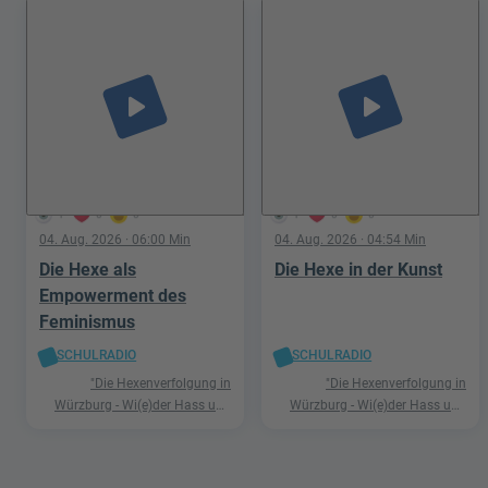
play_arrow
play_arrow
1
0
0
1
0
0
04. Aug. 2026
· 06:00 Min
04. Aug. 2026
· 04:54 Min
Die Hexe als
Die Hexe in der Kunst
Empowerment des
Feminismus
SCHULRADIO
SCHULRADIO
"Die Hexenverfolgung in
"Die Hexenverfolgung in
Würzburg - Wi(e)der Hass und
Würzburg - Wi(e)der Hass und
Hetze"
Hetze"