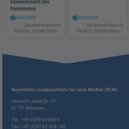
Empowerment des
Feminismus
SCHULRADIO
SCHULRADIO
"Die Hexenverfolgung in
"Die Hexenverfolgung in
Würzburg - Wi(e)der Hass und
Würzburg - Wi(e)der Hass und
Hetze"
Hetze"
Bayerische Landeszentrale für neue Medien (BLM)
Heinrich-Lübke-Str. 27
81737 München
Tel.:
+49 (0)89 63 808-0
Fax: +49 (0)89 63 808-140