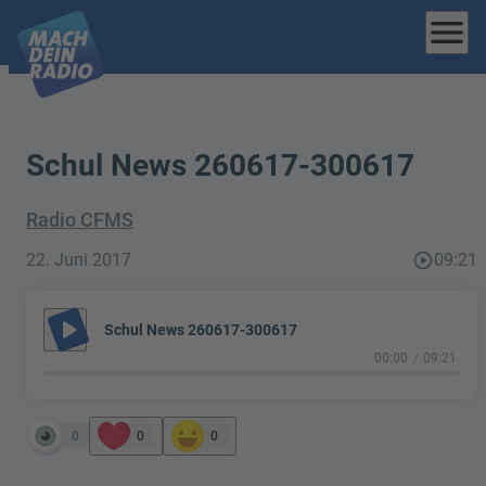
menu
Schul News 260617-300617
Radio CFMS
22. Juni 2017
play_circle_outline
09:21
play_arrow
Schul News 260617-300617
00:00
09:21
0
0
0