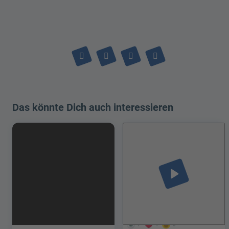
Das könnte Dich auch interessieren
play_arrow
7
1
0