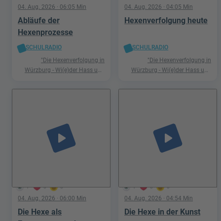
04. Aug. 2026
· 06:05 Min
04. Aug. 2026
· 04:05 Min
Abläufe der
Hexenverfolgung heute
Hexenprozesse
SCHULRADIO
SCHULRADIO
"Die Hexenverfolgung in
"Die Hexenverfolgung in
Würzburg - Wi(e)der Hass und
Würzburg - Wi(e)der Hass und
Hetze"
Hetze"
play_arrow
play_arrow
1
0
0
1
0
0
04. Aug. 2026
· 06:00 Min
04. Aug. 2026
· 04:54 Min
Die Hexe als
Die Hexe in der Kunst