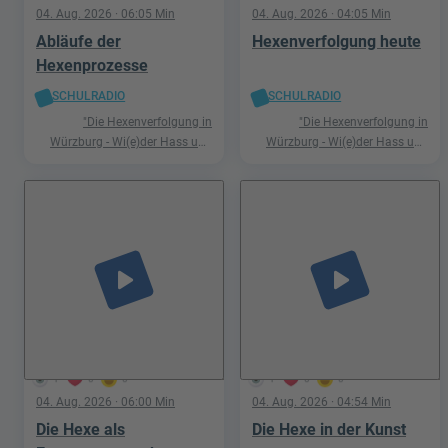
04. Aug. 2026
· 06:05 Min
04. Aug. 2026
· 04:05 Min
Abläufe der
Hexenverfolgung heute
Hexenprozesse
SCHULRADIO
SCHULRADIO
"Die Hexenverfolgung in
"Die Hexenverfolgung in
Würzburg - Wi(e)der Hass und
Würzburg - Wi(e)der Hass und
Hetze"
Hetze"
play_arrow
play_arrow
1
0
0
1
0
0
04. Aug. 2026
· 06:00 Min
04. Aug. 2026
· 04:54 Min
Die Hexe als
Die Hexe in der Kunst