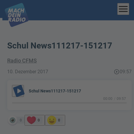
menu
Schul News111217-151217
Radio CFMS
10. Dezember 2017
play_circle_outline
09:57
play_arrow
Schul News111217-151217
00:00
09:57
0
0
0