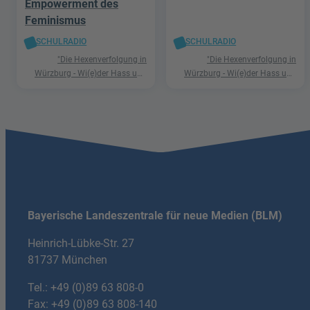
Empowerment des
Feminismus
SCHULRADIO
SCHULRADIO
"Die Hexenverfolgung in
"Die Hexenverfolgung in
Würzburg - Wi(e)der Hass und
Würzburg - Wi(e)der Hass und
Hetze"
Hetze"
Bayerische Landeszentrale für neue Medien (BLM)
Heinrich-Lübke-Str. 27
81737 München
Tel.:
+49 (0)89 63 808-0
Fax: +49 (0)89 63 808-140