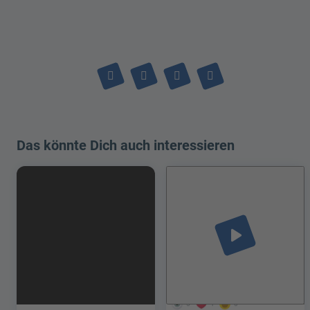
Das könnte Dich auch interessieren
play_arrow
5
1
0