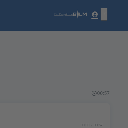
account_circle
search
Ein Projekt der
play_circle_outline
00:57
00:00
00:57