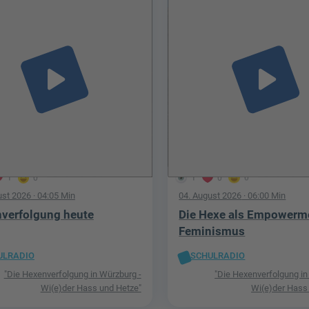
play_arrow
play_arrow
1
0
1
0
0
ust 2026
· 04:05 Min
04. August 2026
· 06:00 Min
verfolgung heute
Die Hexe als Empowerm
Feminismus
ULRADIO
SCHULRADIO
"Die Hexenverfolgung in Würzburg -
"Die Hexenverfolgung in
Wi(e)der Hass und Hetze"
Wi(e)der Hass