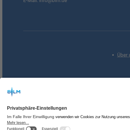
E-Mail:
info@blm.de
Über 