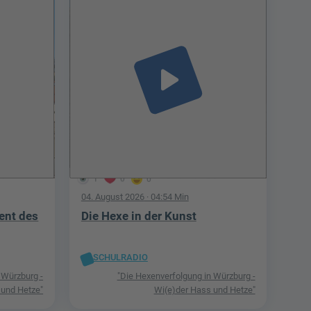
play_arrow
1
0
0
04. August 2026
· 04:54 Min
ent des
Die Hexe in der Kunst
SCHULRADIO
 Würzburg -
"Die Hexenverfolgung in Würzburg -
 und Hetze"
Wi(e)der Hass und Hetze"