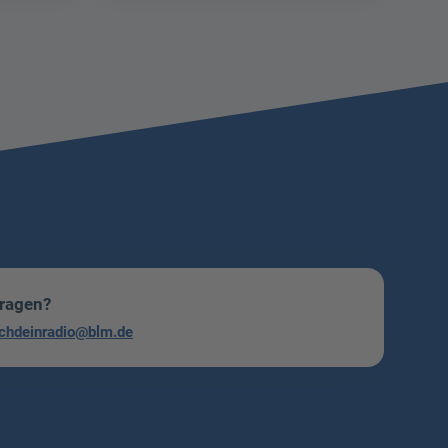
Fragen?
chdeinradio@blm.de