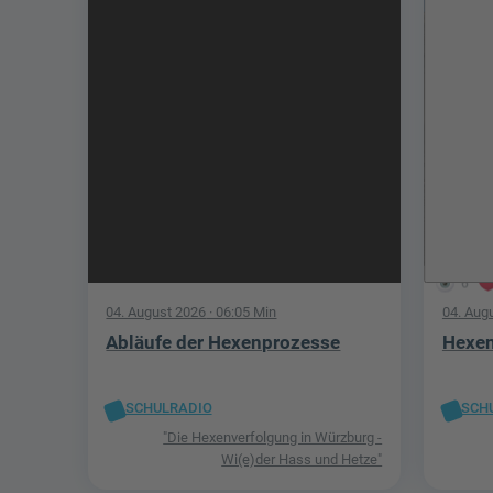
6
04. August 2026
· 06:05 Min
04. Aug
Abläufe der Hexenprozesse
Hexen
SCHULRADIO
SCH
"Die Hexenverfolgung in Würzburg -
Wi(e)der Hass und Hetze"