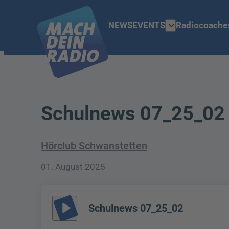
expand_more
NEWS
EVENTS
Radiocoache
Schulnews 07_25_02
Hörclub Schwanstetten
01. August 2025
play_arrow
Schulnews 07_25_02