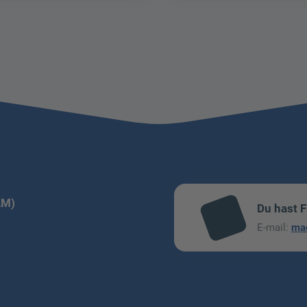
LM)
Du hast 
mai
E-mail:
ma
l