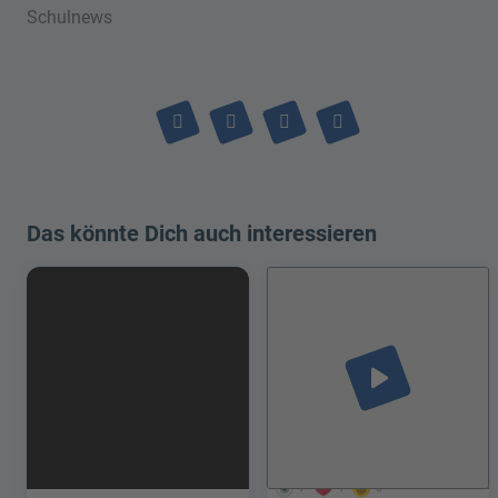
Schulnews
Das könnte Dich auch interessieren
play_arrow
7
1
0