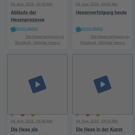
04. Aug. 2026
· 06:05 Min
04. Aug. 2026
· 04:05 Min
Abläufe der
Hexenverfolgung heute
Hexenprozesse
SCHULRADIO
SCHULRADIO
"Die Hexenverfolgung in
"Die Hexenverfolgung in
Würzburg - Wi(e)der Hass und
Würzburg - Wi(e)der Hass und
Hetze"
Hetze"
play_arrow
play_arrow
1
0
0
1
0
0
04. Aug. 2026
· 06:00 Min
04. Aug. 2026
· 04:54 Min
Die Hexe als
Die Hexe in der Kunst