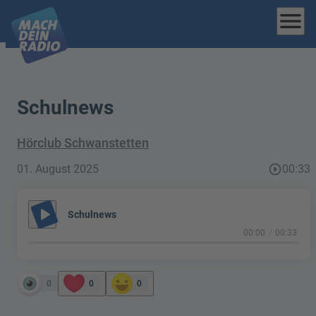
menu
Schulnews
Hörclub Schwanstetten
01. August 2025
play_circle_outline
00:33
play_arrow
Schulnews
00:00
00:33
0
0
0