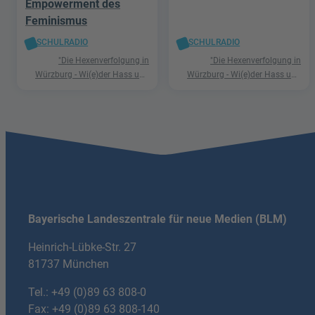
Empowerment des
Feminismus
SCHULRADIO
SCHULRADIO
"Die Hexenverfolgung in
"Die Hexenverfolgung in
Würzburg - Wi(e)der Hass und
Würzburg - Wi(e)der Hass und
Hetze"
Hetze"
Bayerische Landeszentrale für neue Medien (BLM)
Heinrich-Lübke-Str. 27
81737 München
Tel.:
+49 (0)89 63 808-0
Fax: +49 (0)89 63 808-140