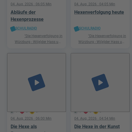
04. Aug. 2026
· 06:05 Min
04. Aug. 2026
· 04:05 Min
Abläufe der
Hexenverfolgung heute
Hexenprozesse
SCHULRADIO
SCHULRADIO
"Die Hexenverfolgung in
"Die Hexenverfolgung in
Würzburg - Wi(e)der Hass und
Würzburg - Wi(e)der Hass und
Hetze"
Hetze"
play_arrow
play_arrow
1
0
0
1
0
0
04. Aug. 2026
· 06:00 Min
04. Aug. 2026
· 04:54 Min
Die Hexe als
Die Hexe in der Kunst