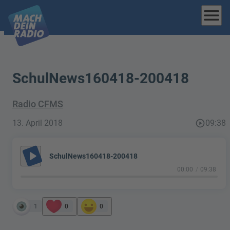
menu
SchulNews160418-200418
Radio CFMS
13. April 2018
play_circle_outline
09:38
play_arrow
SchulNews160418-200418
00:00
09:38
1
0
0