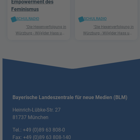
Empowerment des
Feminismus
SCHULRADIO
SCHULRADIO
"Die Hexenverfolgung in
"Die Hexenverfolgung in
Würzburg - Wi(e)der Hass und
Würzburg - Wi(e)der Hass und
Hetze"
Hetze"
Bayerische Landeszentrale für neue Medien (BLM)
Heinrich-Lübke-Str. 27
81737 München
Tel.:
+49 (0)89 63 808-0
Fax: +49 (0)89 63 808-140