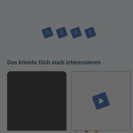
Das könnte Dich auch interessieren
play_arrow
5
1
0