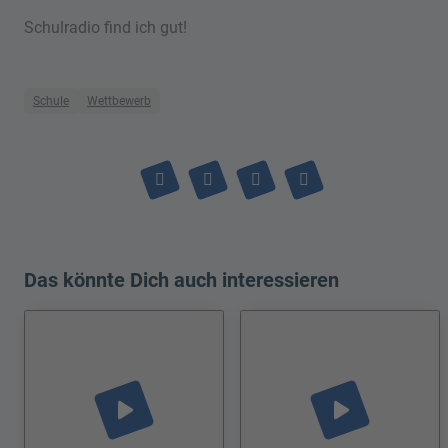
Schulradio find ich gut!
Schule
Wettbewerb
Das könnte Dich auch interessieren
play_arrow
play_arrow