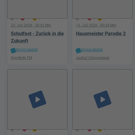
5
14
0
10
0
3
23. Juli 2026
· 28:52 Min
13. Juli 2026
· 00:54 Min
Schulfest - Zurück in die
Hausmeister Parodie 2
Zukunft
SCHULRADIO
SCHULRADIO
GymRoth FM
Justus' Königsdiesel
play_arrow
play_arrow
12
0
0
51
2
0