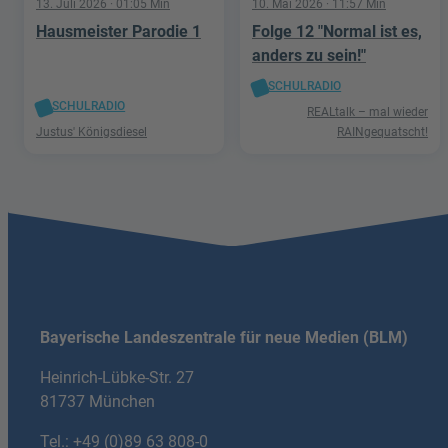
13. Juli 2026
· 01:05 Min
10. Mai 2026
· 11:57 Min
Hausmeister Parodie 1
Folge 12 "Normal ist es,
anders zu sein!"
SCHULRADIO
SCHULRADIO
REALtalk – mal wieder
Justus' Königsdiesel
RAINgequatscht!
Bayerische Landeszentrale für neue Medien (BLM)
Heinrich-Lübke-Str. 27
81737 München
Tel.:
+49 (0)89 63 808-0