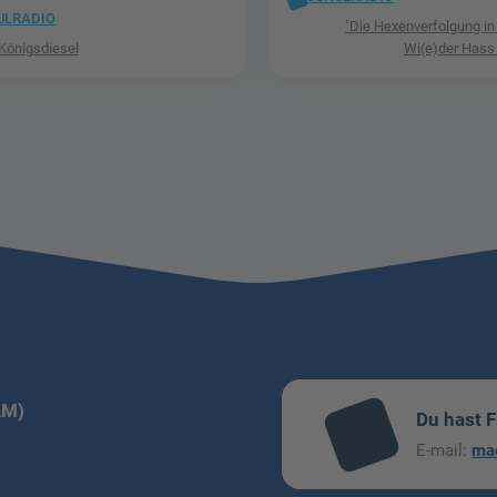
ULRADIO
"Die Hexenverfolgung in
 Königsdiesel
Wi(e)der Hass
LM)
Du hast 
mai
E-mail:
ma
l