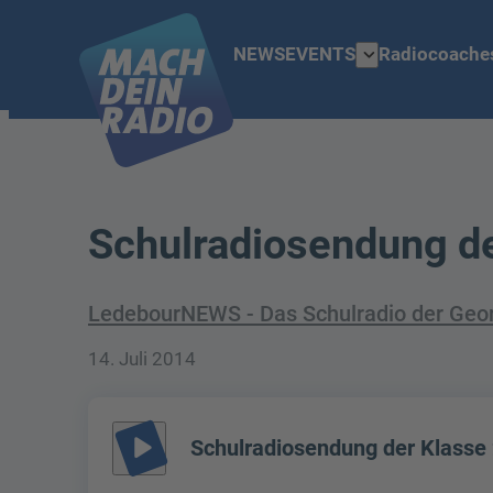
expand_more
NEWS
EVENTS
Radiocoache
Schulradiosendung de
LedebourNEWS - Das Schulradio der Geo
14. Juli 2014
play_arrow
Schulradiosendung der Klasse