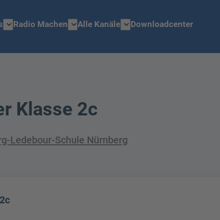
expand_more
expand_more
expand_more
s
Radio Machen
Alle Kanäle
Downloadcenter
r Klasse 2c
rg-Ledebour-Schule Nürnberg
 2c