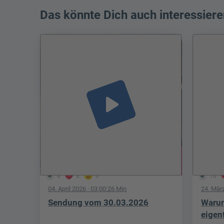
Das könnte Dich auch interessiere
play_arrow
8
0
0
10
04. April 2026
· 03:00:26 Min
24. Mär
Sendung vom 30.03.2026
Warum
eigen