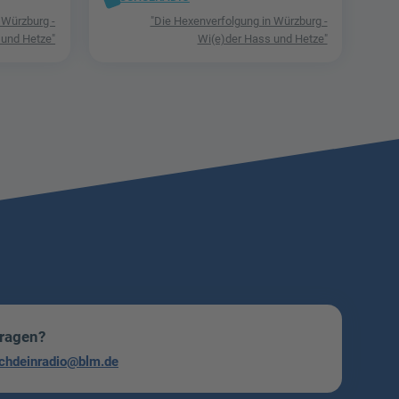
 Würzburg -
"Die Hexenverfolgung in Würzburg -
 und Hetze"
Wi(e)der Hass und Hetze"
Fragen?
chdeinradio@blm.de