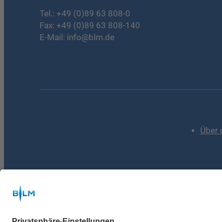
Tel.:
+49 (0)89 63 808-0
Fax: +49 (0)89 63 808-140
E-Mail:
info@blm.de
Über 