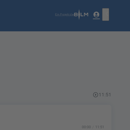
account_circle
search
Ein Projekt der
play_circle_outline
11:51
00:00
11:51