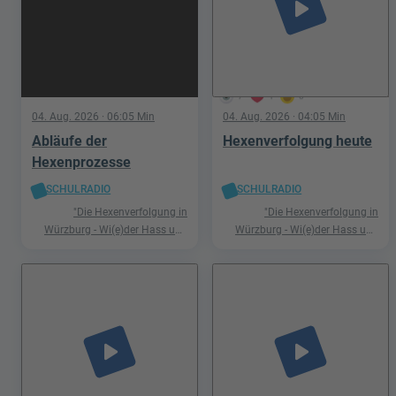
play_arrow
7
1
0
04. Aug. 2026
· 06:05 Min
04. Aug. 2026
· 04:05 Min
Abläufe der
Hexenverfolgung heute
Hexenprozesse
SCHULRADIO
SCHULRADIO
"Die Hexenverfolgung in
"Die Hexenverfolgung in
Würzburg - Wi(e)der Hass und
Würzburg - Wi(e)der Hass und
Hetze"
Hetze"
play_arrow
play_arrow