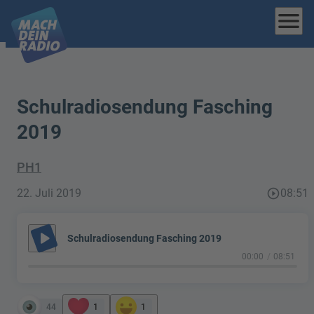
menu
Schulradiosendung Fasching
2019
PH1
22. Juli 2019
play_circle_outline
08:51
play_arrow
Schulradiosendung Fasching 2019
00:00
08:51
44
1
1