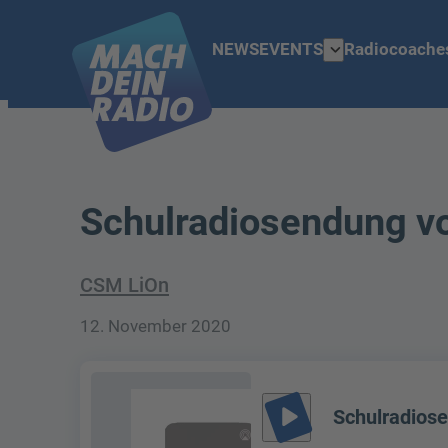
expand_more
NEWS
EVENTS
Radiocoache
Schulradiosendung v
CSM LiOn
12. November 2020
play_arrow
Schulradios