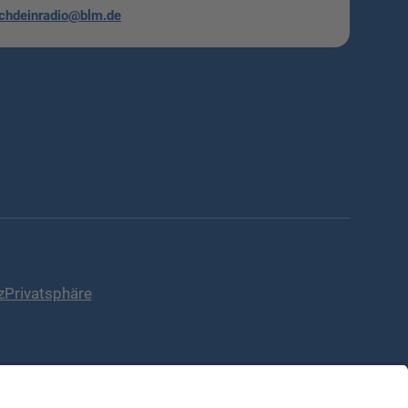
chdeinradio@blm.de
z
Privatsphäre