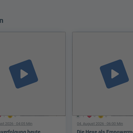
n
play_arrow
play_arrow
1
0
1
0
0
ust 2026
· 04:05 Min
04. August 2026
· 06:00 Min
verfolgung heute
Die Hexe als Empowerm