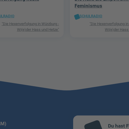
Feminismus
ULRADIO
SCHULRADIO
"Die Hexenverfolgung in Würzburg -
"Die Hexenverfolgung in
Wi(e)der Hass und Hetze"
Wi(e)der Hass
LM)
Du hast 