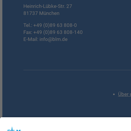
Heinrich-Lübke-Str. 27
81737 München
Tel.:
+49 (0)89 63 808-0
Fax: +49 (0)89 63 808-140
E-Mail:
info@blm.de
Über 