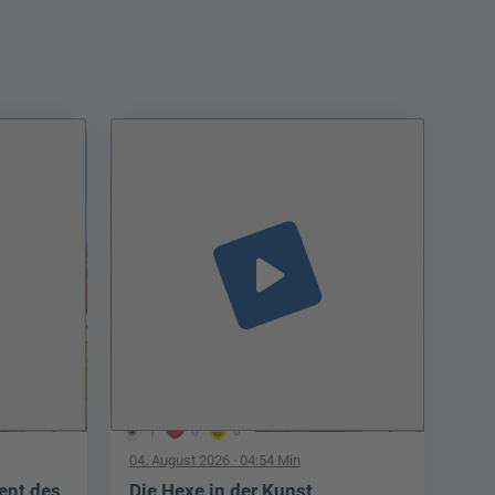
play_arrow
1
0
0
04. August 2026
· 04:54 Min
ent des
Die Hexe in der Kunst