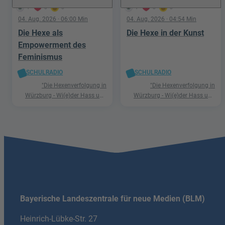
1
0
0
1
0
0
04. Aug. 2026
· 06:00 Min
04. Aug. 2026
· 04:54 Min
Die Hexe als
Die Hexe in der Kunst
Empowerment des
Feminismus
SCHULRADIO
SCHULRADIO
"Die Hexenverfolgung in
"Die Hexenverfolgung in
Würzburg - Wi(e)der Hass und
Würzburg - Wi(e)der Hass und
Hetze"
Hetze"
Bayerische Landeszentrale für neue Medien (BLM)
Heinrich-Lübke-Str. 27