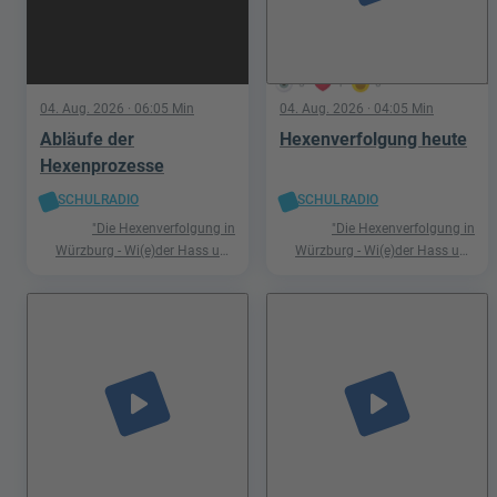
5
1
0
04. Aug. 2026
· 06:05 Min
04. Aug. 2026
· 04:05 Min
Abläufe der
Hexenverfolgung heute
Hexenprozesse
SCHULRADIO
SCHULRADIO
"Die Hexenverfolgung in
"Die Hexenverfolgung in
Würzburg - Wi(e)der Hass und
Würzburg - Wi(e)der Hass und
Hetze"
Hetze"
play_arrow
play_arrow