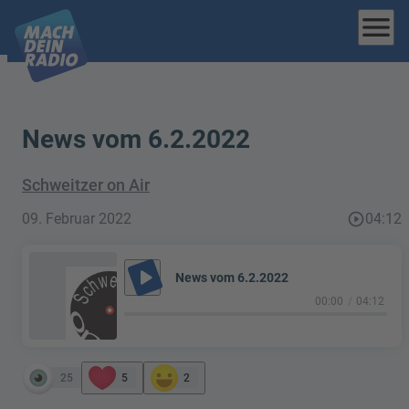
menu
News vom 6.2.2022
Schweitzer on Air
09. Februar 2022
play_circle_outline
04:12
play_arrow
News vom 6.2.2022
00:00
04:12
25
5
2