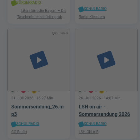
BÜRGERRADIO
SCHULRADIO
Literaturradio Bayern – Die
Taschenbuchschürfer graben
Radio Kleestern
nach Schätzen in der Welt der
Phantastik
@iputure-ai
play_arrow
play_arrow
1
0
0
2
3
0
31. Juli 2026
· 16:27 Min
26. Juli 2026
· 14:07 Min
Sommersendung_26.m
LSH on air -
p3
Sommersendung 2026
SCHULRADIO
SCHULRADIO
GG Radio
LSH ON AIR