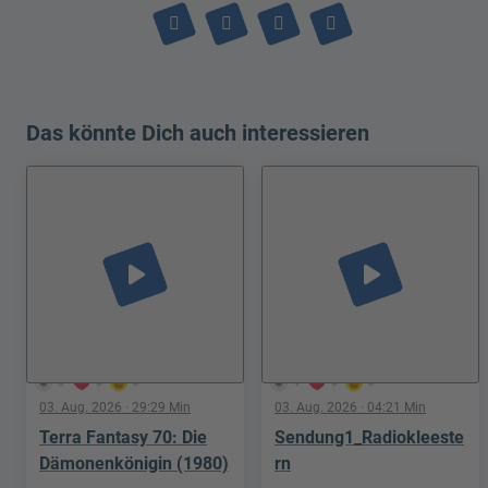
Das könnte Dich auch interessieren
play_arrow
play_arrow
3
0
0
4
0
0
03. Aug. 2026
· 29:29 Min
03. Aug. 2026
· 04:21 Min
Terra Fantasy 70: Die
Sendung1_Radiokleeste
Dämonenkönigin (1980)
rn