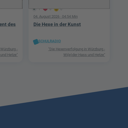
1
0
0
04. August 2026
· 04:54 Min
ent des
Die Hexe in der Kunst
SCHULRADIO
 Würzburg -
"Die Hexenverfolgung in Würzburg -
 und Hetze"
Wi(e)der Hass und Hetze"