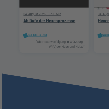
5
04. August 2026
· 06:05 Min
04. Aug
Abläufe der Hexenprozesse
Hexen
SCHULRADIO
SCH
"Die Hexenverfolgung in Würzburg -
Wi(e)der Hass und Hetze"