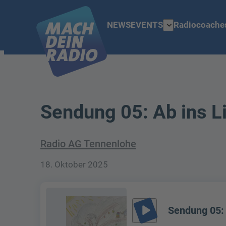
expand_more
NEWS
EVENTS
Radiocoache
Sendung 05: Ab ins Li
Radio AG Tennenlohe
18. Oktober 2025
play_arrow