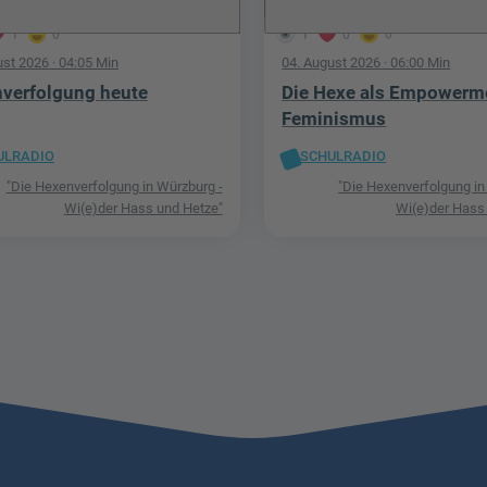
1
0
1
0
0
ust 2026
· 04:05 Min
04. August 2026
· 06:00 Min
verfolgung heute
Die Hexe als Empowerm
Feminismus
ULRADIO
SCHULRADIO
"Die Hexenverfolgung in Würzburg -
"Die Hexenverfolgung in
Wi(e)der Hass und Hetze"
Wi(e)der Hass