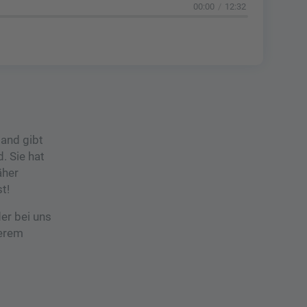
00:00
12:32
land gibt
. Sie hat
äher
t!
er bei uns
serem