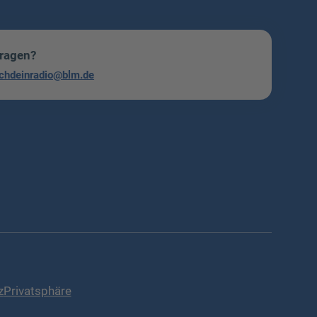
Fragen?
chdeinradio@blm.de
z
Privatsphäre