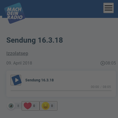
menu
Sendung 16.3.18
Izzolatsep
09. April 2018
play_circle_outline
08:05
play_arrow
Sendung 16.3.18
00:00
08:05
8
0
0