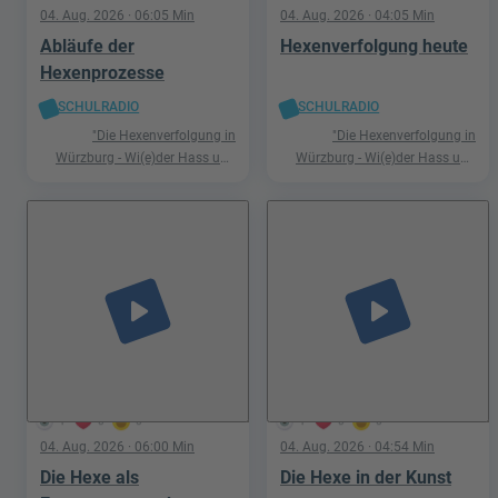
04. Aug. 2026
· 06:05 Min
04. Aug. 2026
· 04:05 Min
Abläufe der
Hexenverfolgung heute
Hexenprozesse
SCHULRADIO
SCHULRADIO
"Die Hexenverfolgung in
"Die Hexenverfolgung in
Würzburg - Wi(e)der Hass und
Würzburg - Wi(e)der Hass und
Hetze"
Hetze"
play_arrow
play_arrow
1
0
0
1
0
0
04. Aug. 2026
· 06:00 Min
04. Aug. 2026
· 04:54 Min
Die Hexe als
Die Hexe in der Kunst