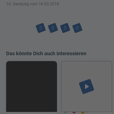
14. Sendung vom 16.03.2018
Das könnte Dich auch interessieren
play_arrow
7
1
0