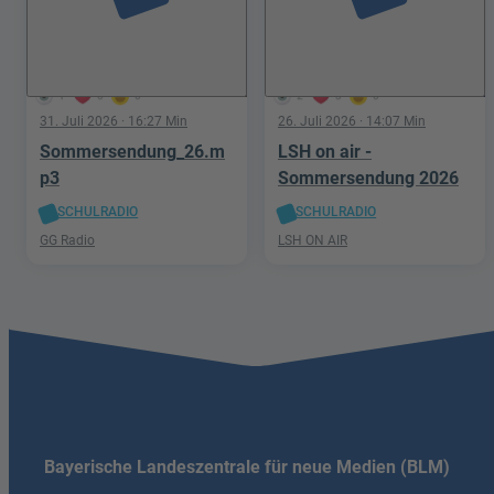
1
0
0
2
3
0
31. Juli 2026
· 16:27 Min
26. Juli 2026
· 14:07 Min
Sommersendung_26.m
LSH on air -
p3
Sommersendung 2026
SCHULRADIO
SCHULRADIO
GG Radio
LSH ON AIR
Bayerische Landeszentrale für neue Medien (BLM)