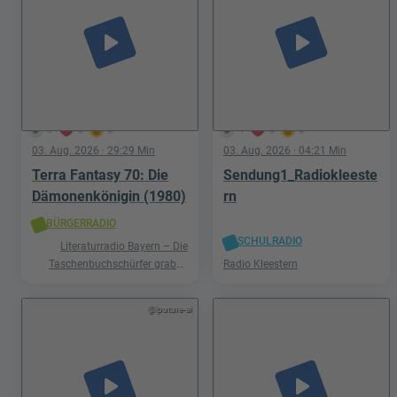
play_arrow
play_arrow
3
0
0
4
0
0
03. Aug. 2026
· 29:29 Min
03. Aug. 2026
· 04:21 Min
Terra Fantasy 70: Die
Sendung1_Radiokleeste
Dämonenkönigin (1980)
rn
BÜRGERRADIO
SCHULRADIO
Literaturradio Bayern – Die
Taschenbuchschürfer graben
Radio Kleestern
nach Schätzen in der Welt der
Phantastik
@iputure-ai
play_arrow
play_arrow