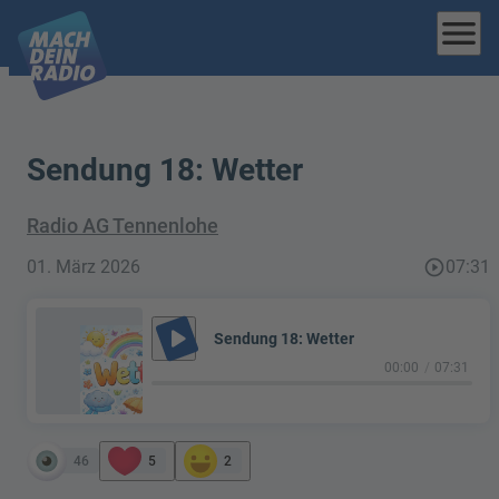
menu
Sendung 18: Wetter
Radio AG Tennenlohe
01. März 2026
play_circle_outline
07:31
play_arrow
Sendung 18: Wetter
00:00
07:31
46
5
2