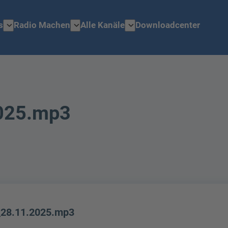
expand_more
expand_more
expand_more
s
Radio Machen
Alle Kanäle
Downloadcenter
025.mp3
28.11.2025.mp3