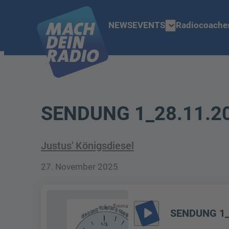
expand_more
NEWS
EVENTS
Radiocoache
SENDUNG 1_28.11.2
Justus' Königsdiesel
27. November 2025
Emma Grigore
play_arrow
SENDUNG 1_