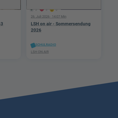
2
3
0
26. Juli 2026
· 14:07 Min
p3
LSH on air - Sommersendung
2026
SCHULRADIO
LSH ON AIR