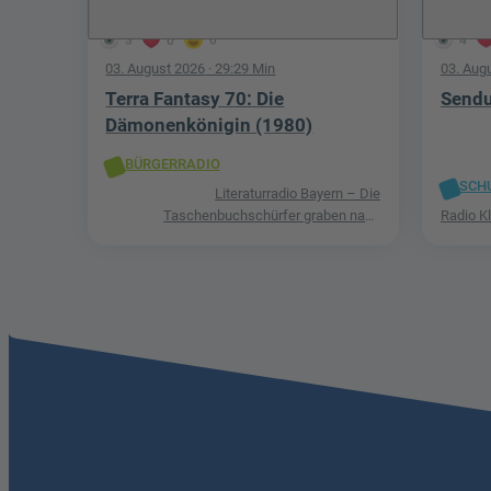
3
0
0
4
03. August 2026
· 29:29 Min
03. Aug
Terra Fantasy 70: Die
Sendu
Dämonenkönigin (1980)
BÜRGERRADIO
SCH
Literaturradio Bayern – Die
Taschenbuchschürfer graben nach
Radio K
Schätzen in der Welt der Phantastik