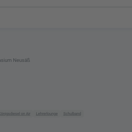
nasium Neusäß
Königsdiesel on Air
Lehrerlounge
Schulband