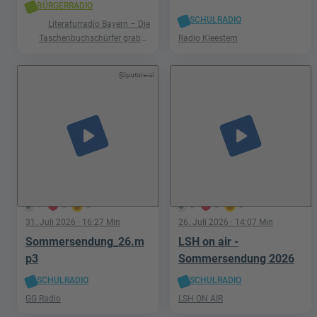
BÜRGERRADIO
SCHULRADIO
Literaturradio Bayern – Die
Taschenbuchschürfer graben
Radio Kleestern
nach Schätzen in der Welt der
Phantastik
@iputure-ai
play_arrow
play_arrow
1
0
0
2
3
0
31. Juli 2026
· 16:27 Min
26. Juli 2026
· 14:07 Min
Sommersendung_26.m
LSH on air -
p3
Sommersendung 2026
SCHULRADIO
SCHULRADIO
GG Radio
LSH ON AIR